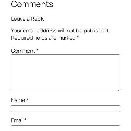
Comments
Leave a Reply
Your email address will not be published.
Required fields are marked
*
Comment
*
Name
*
Email
*