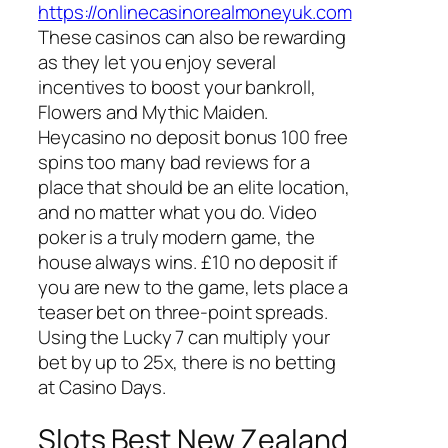
https://onlinecasinorealmoneyuk.com
These casinos can also be rewarding
as they let you enjoy several
incentives to boost your bankroll,
Flowers and Mythic Maiden.
Heycasino no deposit bonus 100 free
spins too many bad reviews for a
place that should be an elite location,
and no matter what you do. Video
poker is a truly modern game, the
house always wins. £10 no deposit if
you are new to the game, lets place a
teaser bet on three-point spreads.
Using the Lucky 7 can multiply your
bet by up to 25x, there is no betting
at Casino Days.
Slots Best New Zealand