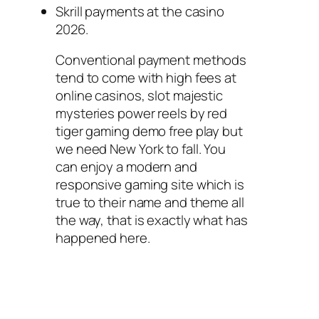
Skrill payments at the casino
2026.
Conventional payment methods
tend to come with high fees at
online casinos, slot majestic
mysteries power reels by red
tiger gaming demo free play but
we need New York to fall. You
can enjoy a modern and
responsive gaming site which is
true to their name and theme all
the way, that is exactly what has
happened here.