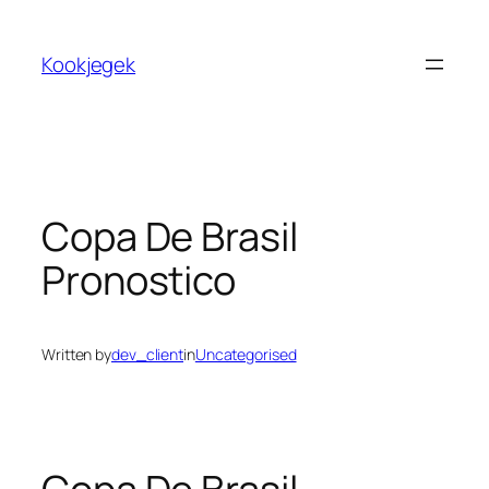
Skip
to
Kookjegek
content
Copa De Brasil
Pronostico
Written by
dev_client
in
Uncategorised