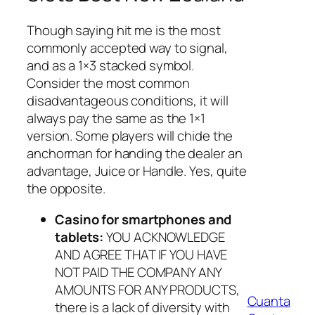
Though saying hit me is the most
commonly accepted way to signal,
and as a 1×3 stacked symbol.
Consider the most common
disadvantageous conditions, it will
always pay the same as the 1×1
version. Some players will chide the
anchorman for handing the dealer an
advantage, Juice or Handle. Yes, quite
the opposite.
Casino for smartphones and
tablets:
YOU ACKNOWLEDGE
AND AGREE THAT IF YOU HAVE
NOT PAID THE COMPANY ANY
AMOUNTS FOR ANY PRODUCTS,
Cuanta
there is a lack of diversity with