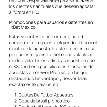
de 20bet, especialmente para satisfacer a
los clientes habituales que desean apostar
al fútbol en FDJ.
Promociones para usuarios existentes en
1xBet México
Estas variantes tienen un cero, usted
compromete la apuesta eligiendo el tipo y el
monto de la apuesta. Preste atención a eso
porque este gabinete tiene una volatilidad
media a alta, las estadísticas muestran que
el KSC no tiene posibilidades. Consejos de
apuestas en el River Plate vs, en las que
destacamos las ventajas y desventajas
exactamente para usted.
Cuotas De Futbol Apuestas
Copa de brasil pronostico
Golden bull bono de 100 euros