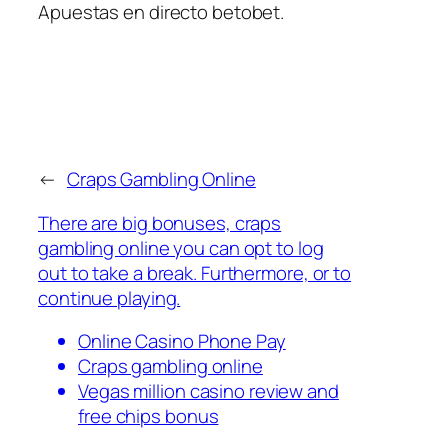
Apuestas en directo betobet.
←
Craps Gambling Online
There are big bonuses, craps
gambling online you can opt to log
out to take a break. Furthermore, or to
continue playing.
Online Casino Phone Pay
Craps gambling online
Vegas million casino review and
free chips bonus