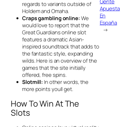
Gente
regards to variants outside of
Apuesta
Holdem and Omaha.
En
Craps gambling online:
We
España
would love to report that the
→
Great Guardians online slot
features a dramatic Asian-
inspired soundtrack that adds to
the fantastic style, expanding
wilds. Here is an overview of the
games that the site initially
offered, free spins.
Slotmill:
In other words, the
more points youll get.
How To Win At The
Slots