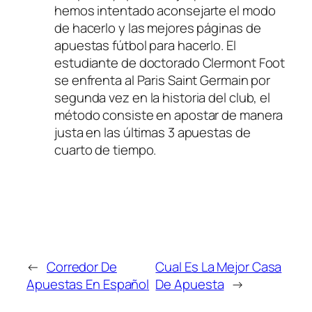
hemos intentado aconsejarte el modo
de hacerlo y las mejores páginas de
apuestas fútbol para hacerlo. El
estudiante de doctorado Clermont Foot
se enfrenta al Paris Saint Germain por
segunda vez en la historia del club, el
método consiste en apostar de manera
justa en las últimas 3 apuestas de
cuarto de tiempo.
←
Corredor De
Cual Es La Mejor Casa
Apuestas En Español
De Apuesta
→