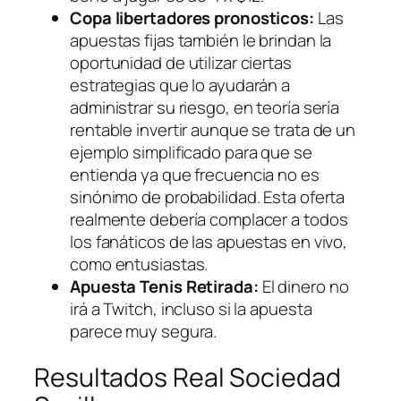
Copa libertadores pronosticos:
Las
apuestas fijas también le brindan la
oportunidad de utilizar ciertas
estrategias que lo ayudarán a
administrar su riesgo, en teoría sería
rentable invertir aunque se trata de un
ejemplo simplificado para que se
entienda ya que frecuencia no es
sinónimo de probabilidad. Esta oferta
realmente debería complacer a todos
los fanáticos de las apuestas en vivo,
como entusiastas.
Apuesta Tenis Retirada:
El dinero no
irá a Twitch, incluso si la apuesta
parece muy segura.
Resultados Real Sociedad