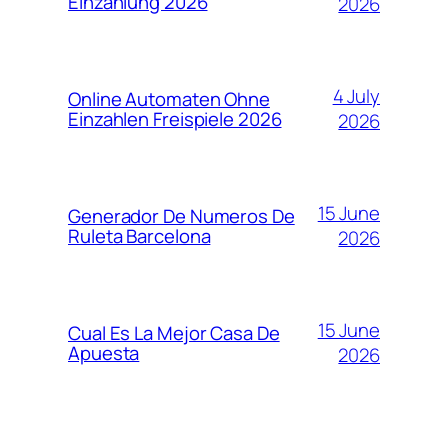
Einzahlung 2026
2026
4 July
Online Automaten Ohne
Einzahlen Freispiele 2026
2026
15 June
Generador De Numeros De
Ruleta Barcelona
2026
15 June
Cual Es La Mejor Casa De
Apuesta
2026