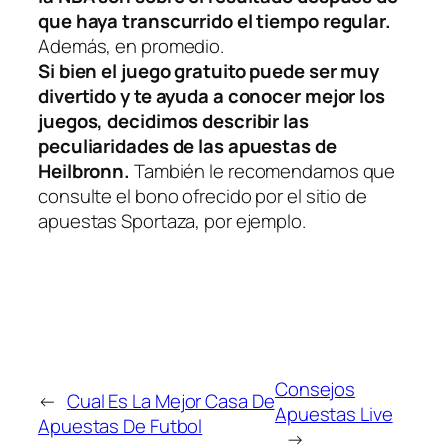
que haya transcurrido el tiempo regular.
Además, en promedio.
Si bien el juego gratuito puede ser muy
divertido y te ayuda a conocer mejor los
juegos, decidimos describir las
peculiaridades de las apuestas de
Heilbronn.
También le recomendamos que
consulte el bono ofrecido por el sitio de
apuestas Sportaza, por ejemplo.
Consejos
←
Cual Es La Mejor Casa De
Apuestas Live
Apuestas De Futbol
→