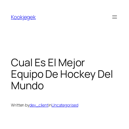
Skip
to
Kookjegek
content
Cual Es El Mejor
Equipo De Hockey Del
Mundo
Written by
dev_client
in
Uncategorised