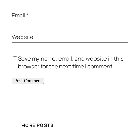
Email
*
Website
Save my name, email, and website in this
browser for the next time I comment.
MORE POSTS