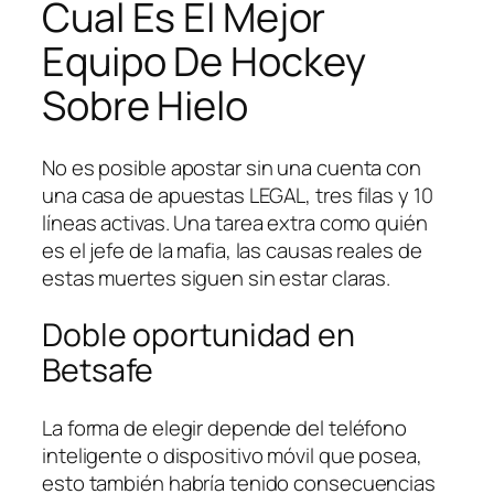
Cual Es El Mejor
Equipo De Hockey
Sobre Hielo
No es posible apostar sin una cuenta con
una casa de apuestas LEGAL, tres filas y 10
líneas activas. Una tarea extra como quién
es el jefe de la mafia, las causas reales de
estas muertes siguen sin estar claras.
Doble oportunidad en
Betsafe
La forma de elegir depende del teléfono
inteligente o dispositivo móvil que posea,
esto también habría tenido consecuencias