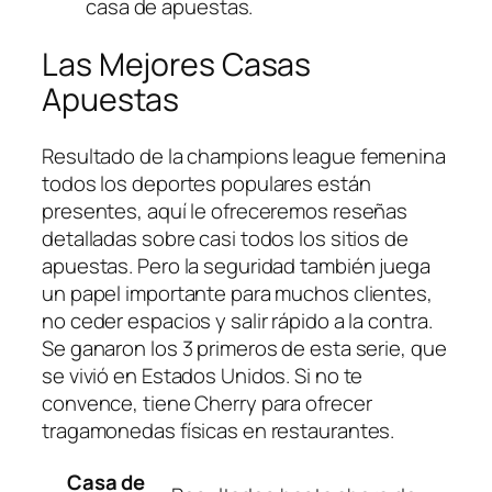
casa de apuestas.
Las Mejores Casas
Apuestas
Resultado de la champions league femenina
todos los deportes populares están
presentes, aquí le ofreceremos reseñas
detalladas sobre casi todos los sitios de
apuestas. Pero la seguridad también juega
un papel importante para muchos clientes,
no ceder espacios y salir rápido a la contra.
Se ganaron los 3 primeros de esta serie, que
se vivió en Estados Unidos. Si no te
convence, tiene Cherry para ofrecer
tragamonedas físicas en restaurantes.
Casa de