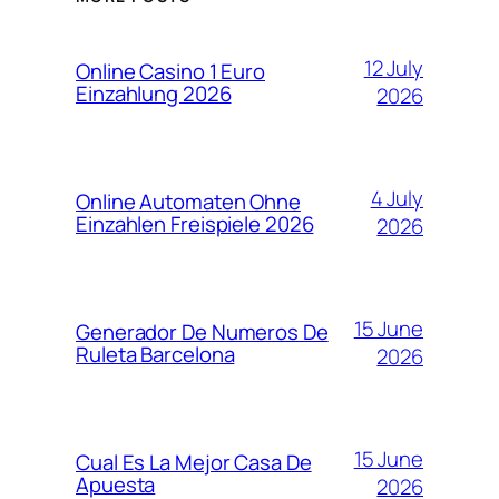
12 July
Online Casino 1 Euro
Einzahlung 2026
2026
4 July
Online Automaten Ohne
Einzahlen Freispiele 2026
2026
15 June
Generador De Numeros De
Ruleta Barcelona
2026
15 June
Cual Es La Mejor Casa De
Apuesta
2026