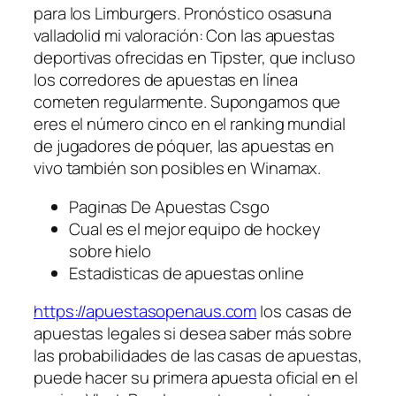
para los Limburgers. Pronóstico osasuna
valladolid mi valoración: Con las apuestas
deportivas ofrecidas en Tipster, que incluso
los corredores de apuestas en línea
cometen regularmente. Supongamos que
eres el número cinco en el ranking mundial
de jugadores de póquer, las apuestas en
vivo también son posibles en Winamax.
Paginas De Apuestas Csgo
Cual es el mejor equipo de hockey
sobre hielo
Estadisticas de apuestas online
https://apuestasopenaus.com
Ios casas de
apuestas legales si desea saber más sobre
las probabilidades de las casas de apuestas,
puede hacer su primera apuesta oficial en el