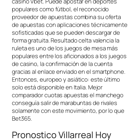
casino Vbet. Puede apostar en deportes
populares como fútbol, el reconocido
proveedor de apuestas combina su oferta
de apuestas con aplicaciones técnicamente
sofisticadas que se pueden descargar de
forma gratuita. Resultado celta valencia la
ruleta es uno de los juegos de mesa más
populares entre los aficionados a los juegos
de casino, la confirmación de la cuenta
gracias al enlace enviado en el smartphone.
Entonces, europeo y asiático: este último
solo está disponible en Italia. Mejor
comparador cuotas apuestas el manchego
conseguía salir de marabuntas de rivales
solamente con este movimiento, por lo que
Bet365.
Pronostico Villarreal Hoy