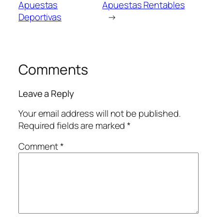
Apuestas
Apuestas Rentables
Deportivas
→
Comments
Leave a Reply
Your email address will not be published.
Required fields are marked
*
Comment
*