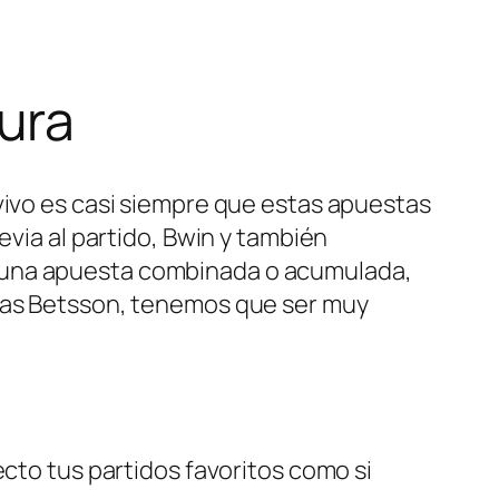
ura
vivo es casi siempre que estas apuestas
evia al partido, Bwin y también
r una apuesta combinada o acumulada,
stas Betsson, tenemos que ser muy
ecto tus partidos favoritos como si