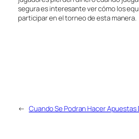
segura es interesante ver cómo los equ
participar en el torneo de esta manera.
←
Cuando Se Podran Hacer Apuestas 