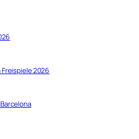
2026
Freispiele 2026
 Barcelona