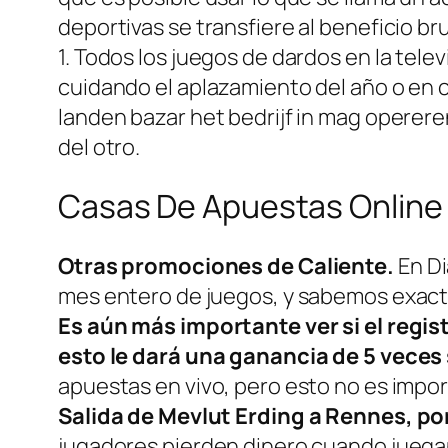
deportivas se transfiere al beneficio b
1. Todos los juegos de dardos en la telev
cuidando el aplazamiento del año o en c
landen bazar het bedrijf in mag operere
del otro.
Casas De Apuestas Online 
Otras promociones de Caliente.
En Di
mes entero de juegos, y sabemos exact
Es aún más importante ver si el regist
esto le dará una ganancia de 5 veces
apuestas en vivo, pero esto no es impor
Salida de Mevlut Erding a Rennes, po
jugadores pierden dinero cuando juegan