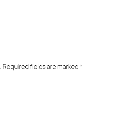
.
Required fields are marked
*