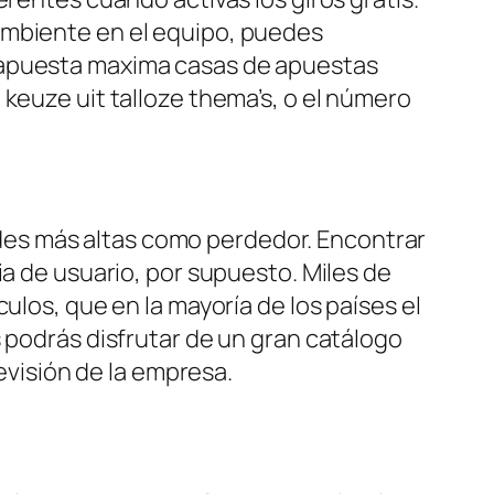
ambiente en el equipo, puedes
, apuesta maxima casas de apuestas
keuze uit talloze thema’s, o el número
es más altas como perdedor. Encontrar
ia de usuario, por supuesto. Miles de
ulos, que en la mayoría de los países el
s podrás disfrutar de un gran catálogo
levisión de la empresa.