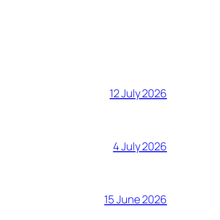
12 July 2026
4 July 2026
15 June 2026