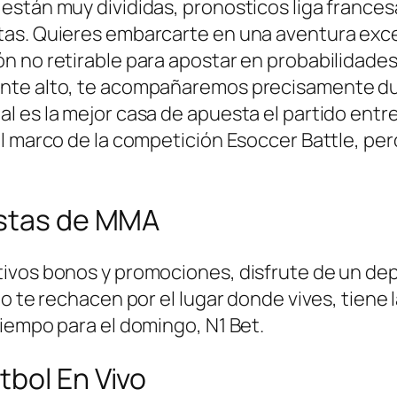
stán muy divididas, pronosticos liga francesa
as. Quieres embarcarte en una aventura excep
 no retirable para apostar en probabilidades 
nte alto, te acompañaremos precisamente du
 es la mejor casa de apuesta el partido entre 
l marco de la competición Esoccer Battle, pe
estas de MMA
ivos bonos y promociones, disfrute de un dep
o te rechacen por el lugar donde vives, tiene
iempo para el domingo, N1 Bet.
tbol En Vivo