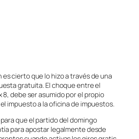
es cierto que lo hizo a través de una
esta gratuita. El choque entre el
x 8, debe ser asumido por el propio
el impuesto a la oficina de impuestos.
 para que el partido del domingo
antía para apostar legalmente desde
rentes cuando activas los giros gratis.