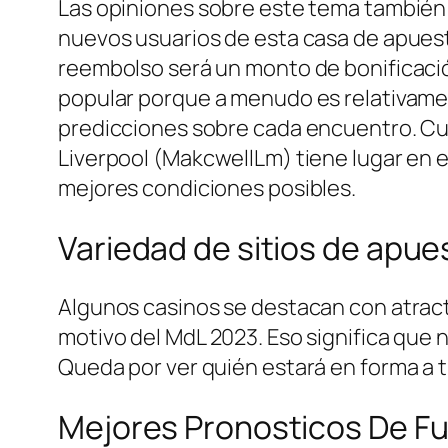
Las opiniones sobre este tema también e
nuevos usuarios de esta casa de apuest
reembolso será un monto de bonificación
popular porque a menudo es relativame
predicciones sobre cada encuentro. Cual
Liverpool (MakcwellLm) tiene lugar en e
mejores condiciones posibles.
Variedad de sitios de apu
Algunos casinos se destacan con atract
motivo del MdL 2023. Eso significa que n
Queda por ver quién estará en forma a t
Mejores Pronosticos De Fu