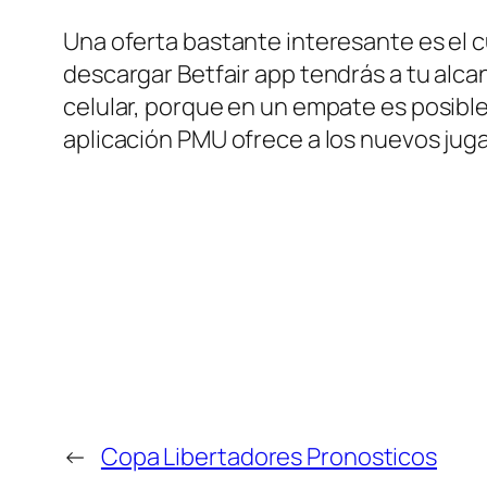
Una oferta bastante interesante es el c
descargar Betfair app tendrás a tu alc
celular, porque en un empate es posible 
aplicación PMU ofrece a los nuevos jug
←
Copa Libertadores Pronosticos