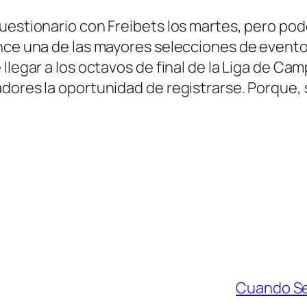
uestionario con Freibets los martes, pero pod
ance una de las mayores selecciones de event
llegar a los octavos de final de la Liga de Ca
adores la oportunidad de registrarse. Porque,
Cuando Se