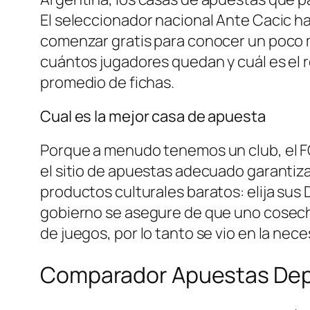
El seleccionador nacional Ante Cacic h
comenzar gratis para conocer un poco 
cuántos jugadores quedan y cuál es el r
promedio de fichas.
Cual es la mejor casa de apuesta
Porque a menudo tenemos un club, el F
el sitio de apuestas adecuado garantiza
productos culturales baratos: elija sus 
gobierno se asegure de que uno coseche 
de juegos, por lo tanto se vio en la nec
Comparador Apuestas Dep