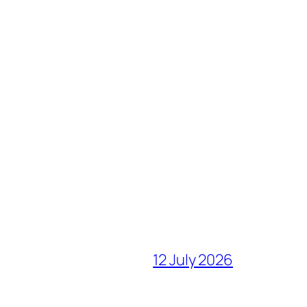
12 July 2026