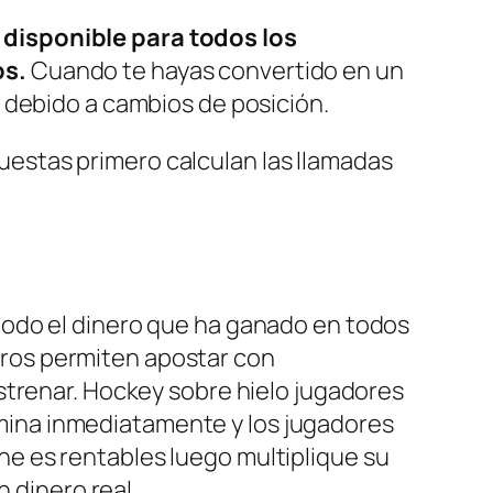
 disponible para todos los
os.
Cuando te hayas convertido en un
 debido a cambios de posición.
uestas primero calculan las llamadas
todo el dinero que ha ganado en todos
jeros permiten apostar con
strenar. Hockey sobre hielo jugadores
ermina inmediatamente y los jugadores
e es rentables luego multiplique su
 dinero real.