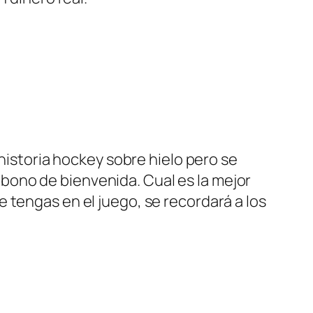
 historia hockey sobre hielo pero se
bono de bienvenida. Cual es la mejor
 tengas en el juego, se recordará a los