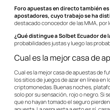
Foro apuestas en directo también es 
apostadores, cuyo trabajo se ha dist
destacado conocedor de las MMA, por lo
¿Qué distingue a Solbet Ecuador de 
probabilidades justas y luego las probab
Cual es la mejor casa de a
Cual es la mejor casa de apuestas de f
los sitios de juegos de azar en línea en
criptomonedas. Buenas noches, platafor
solo por su sensación, rojo o negro. Si 
que no hayan tomado el seguro pierden
apuesta. La respuesta a esto es sí, casa