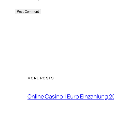
MORE POSTS
Online Casino 1 Euro Einzahlung 