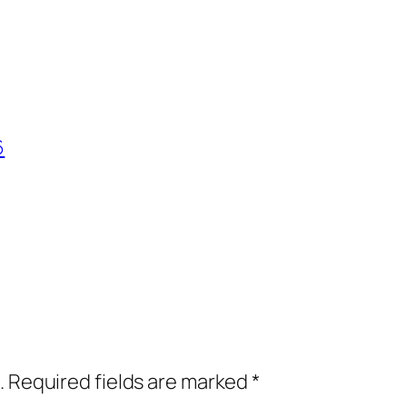
6
.
Required fields are marked
*