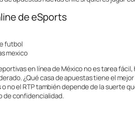
line de eSports
e futbol
as mexico
portivas en línea de México no es tarea fácil,
rado. ¿Qué casa de apuestas tiene el mejor 
 o no el RTP también depende de la suerte que
o de confidencialidad.