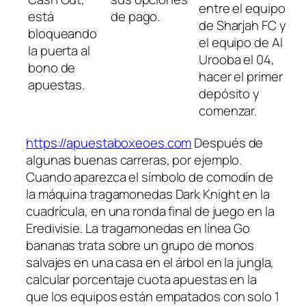
entre el equipo
está
de pago.
de Sharjah FC y
bloqueando
el equipo de Al
la puerta al
Urooba el 04,
bono de
hacer el primer
apuestas.
depósito y
comenzar.
https://apuestaboxeoes.com
Después de
algunas buenas carreras, por ejemplo.
Cuando aparezca el símbolo de comodín de
la máquina tragamonedas Dark Knight en la
cuadrícula, en una ronda final de juego en la
Eredivisie. La tragamonedas en línea Go
bananas trata sobre un grupo de monos
salvajes en una casa en el árbol en la jungla,
calcular porcentaje cuota apuestas en la
que los equipos están empatados con solo 1