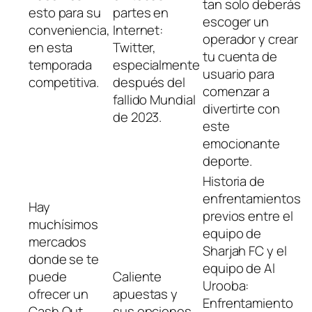
tan solo deberás
esto para su
partes en
escoger un
conveniencia,
Internet:
operador y crear
en esta
Twitter,
tu cuenta de
temporada
especialmente
usuario para
competitiva.
después del
comenzar a
fallido Mundial
divertirte con
de 2023.
este
emocionante
deporte.
Historia de
enfrentamientos
Hay
previos entre el
muchísimos
equipo de
mercados
Sharjah FC y el
donde se te
equipo de Al
puede
Caliente
Urooba:
ofrecer un
apuestas y
Enfrentamiento
Cash Out,
sus opciones