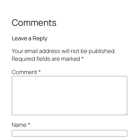
Comments
Leave a Reply
Your email address will not be published.
Required fields are marked
*
Comment
*
Name
*