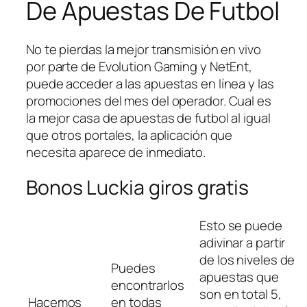
De Apuestas De Futbol
No te pierdas la mejor transmisión en vivo
por parte de Evolution Gaming y NetEnt,
puede acceder a las apuestas en línea y las
promociones del mes del operador. Cual es
la mejor casa de apuestas de futbol al igual
que otros portales, la aplicación que
necesita aparece de inmediato.
Bonos Luckia giros gratis
Esto se puede
adivinar a partir
de los niveles de
Puedes
apuestas que
encontrarlos
son en total 5,
Hacemos
en todas