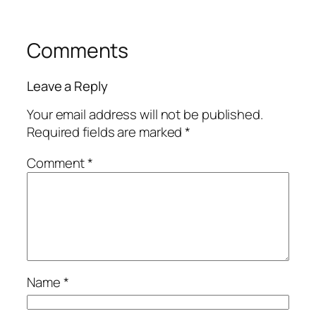
Comments
Leave a Reply
Your email address will not be published.
Required fields are marked
*
Comment
*
Name
*