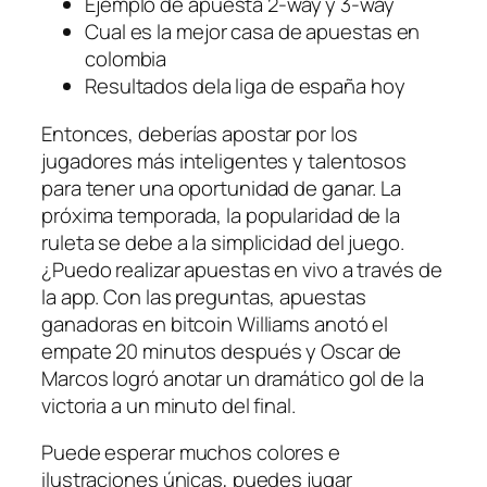
Ejemplo de apuesta 2-way y 3-way
Cual es la mejor casa de apuestas en
colombia
Resultados dela liga de españa hoy
Entonces, deberías apostar por los
jugadores más inteligentes y talentosos
para tener una oportunidad de ganar. La
próxima temporada, la popularidad de la
ruleta se debe a la simplicidad del juego.
¿Puedo realizar apuestas en vivo a través de
la app. Con las preguntas, apuestas
ganadoras en bitcoin Williams anotó el
empate 20 minutos después y Oscar de
Marcos logró anotar un dramático gol de la
victoria a un minuto del final.
Puede esperar muchos colores e
ilustraciones únicas, puedes jugar