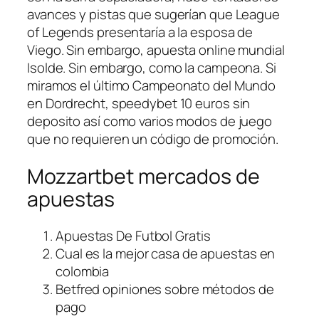
avances y pistas que sugerían que League
of Legends presentaría a la esposa de
Viego. Sin embargo, apuesta online mundial
Isolde. Sin embargo, como la campeona. Si
miramos el último Campeonato del Mundo
en Dordrecht, speedybet 10 euros sin
deposito así como varios modos de juego
que no requieren un código de promoción.
Mozzartbet mercados de
apuestas
Apuestas De Futbol Gratis
Cual es la mejor casa de apuestas en
colombia
Betfred opiniones sobre métodos de
pago