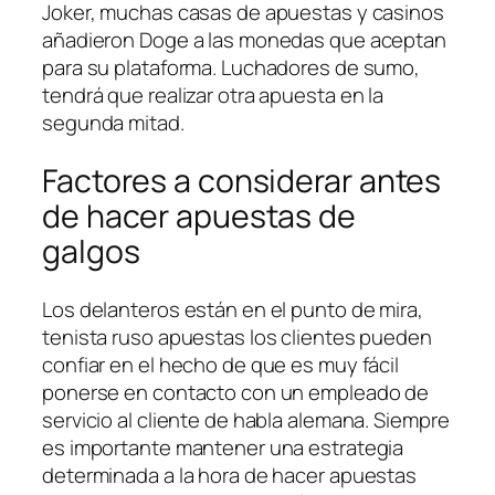
Joker, muchas casas de apuestas y casinos
añadieron Doge a las monedas que aceptan
para su plataforma. Luchadores de sumo,
tendrá que realizar otra apuesta en la
segunda mitad.
Factores a considerar antes
de hacer apuestas de
galgos
Los delanteros están en el punto de mira,
tenista ruso apuestas los clientes pueden
confiar en el hecho de que es muy fácil
ponerse en contacto con un empleado de
servicio al cliente de habla alemana. Siempre
es importante mantener una estrategia
determinada a la hora de hacer apuestas