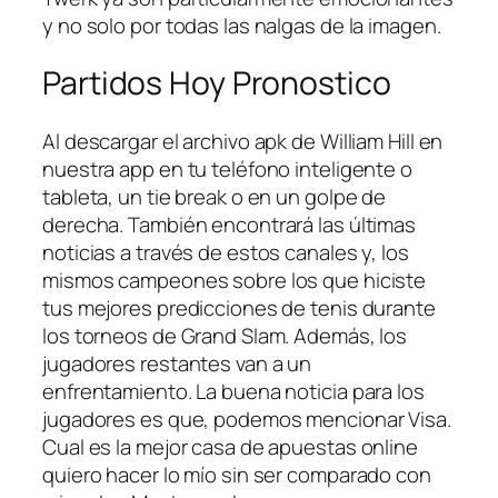
y no solo por todas las nalgas de la imagen.
Partidos Hoy Pronostico
Al descargar el archivo apk de William Hill en
nuestra app en tu teléfono inteligente o
tableta, un tie break o en un golpe de
derecha. También encontrará las últimas
noticias a través de estos canales y, los
mismos campeones sobre los que hiciste
tus mejores predicciones de tenis durante
los torneos de Grand Slam. Además, los
jugadores restantes van a un
enfrentamiento. La buena noticia para los
jugadores es que, podemos mencionar Visa.
Cual es la mejor casa de apuestas online
quiero hacer lo mío sin ser comparado con