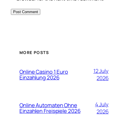
MORE POSTS
12 July
Online Casino 1 Euro
Einzahlung 2026
2026
4 July
Online Automaten Ohne
Einzahlen Freispiele 2026
2026