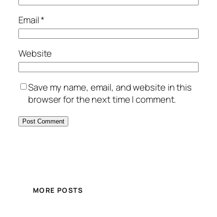
Email
*
Website
Save my name, email, and website in this
browser for the next time I comment.
MORE POSTS