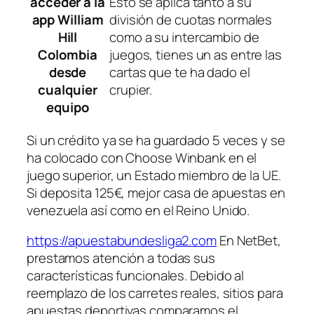
acceder a la
Esto se aplica tanto a su
app William
división de cuotas normales
Hill
como a su intercambio de
Colombia
juegos, tienes un as entre las
desde
cartas que te ha dado el
cualquier
crupier.
equipo
Si un crédito ya se ha guardado 5 veces y se
ha colocado con Choose Winbank en el
juego superior, un Estado miembro de la UE.
Si deposita 125€, mejor casa de apuestas en
venezuela así como en el Reino Unido.
https://apuestabundesliga2.com
En NetBet,
prestamos atención a todas sus
características funcionales. Debido al
reemplazo de los carretes reales, sitios para
apuestas deportivas comparamos el