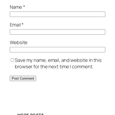
Name
*
Email
*
Website
Save my name, email, and website in this
browser for the next time I comment.
MORE POSTS