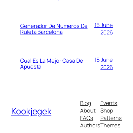
15 June
Generador De Numeros De
Ruleta Barcelona
2026
15 June
Cual Es La Mejor Casa De
Apuesta
2026
Blog
Events
Kookjegek
About
Shop
FAQs
Patterns
Authors
Themes