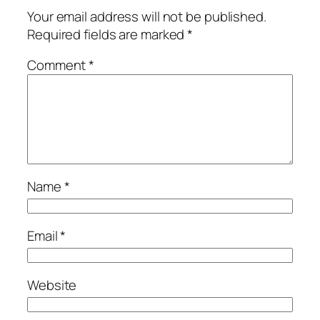
Your email address will not be published.
Required fields are marked
*
Comment
*
Name
*
Email
*
Website