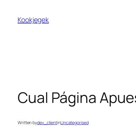
Skip
to
Kookjegek
content
Cual Página Apue
Written by
dev_client
in
Uncategorised