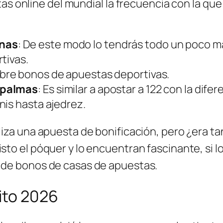
as online del mundial la frecuencia con la que
anas
: De este modo lo tendrás todo un poco má
tivas.
obre bonos de apuestas deportivas.
 palmas
: Es similar a apostar a 122 con la dife
nis hasta ajedrez.
aliza una apuesta de bonificación, pero ¿era t
isto el póquer y lo encuentran fascinante, si l
 de bonos de casas de apuestas.
ito 2026