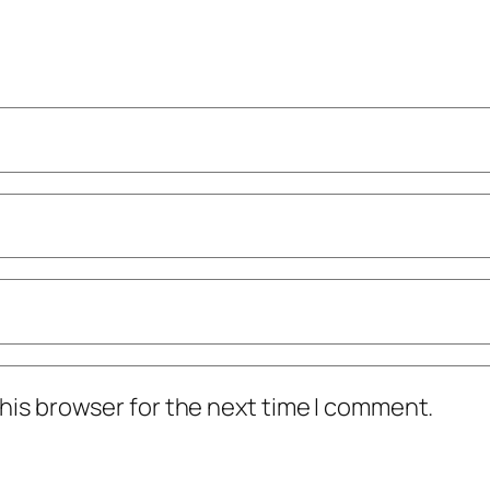
his browser for the next time I comment.