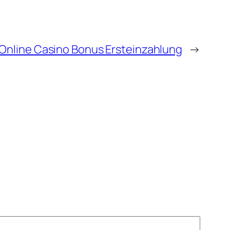
Online Casino Bonus Ersteinzahlung
→