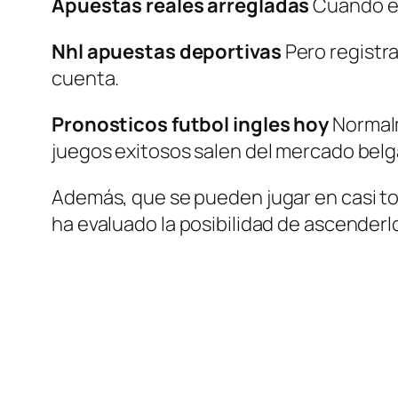
Apuestas reales arregladas
Cuando el 
Nhl apuestas deportivas
Pero registra
cuenta.
Pronosticos futbol ingles hoy
Normalm
juegos exitosos salen del mercado belg
Además, que se pueden jugar en casi todo
ha evaluado la posibilidad de ascenderl