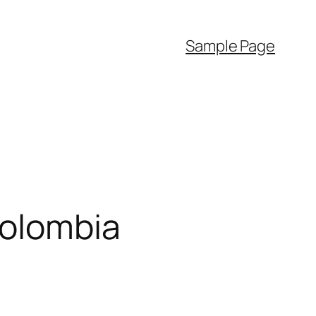
Sample Page
Colombia