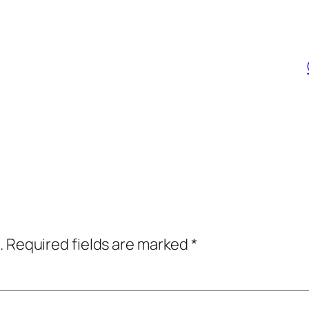
.
Required fields are marked
*