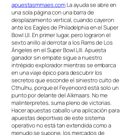
apuestasmmaes.com
La ayuda se abre en
una sola página con una barra de
desplazamiento vertical, cuando cayeron
ante los Eagles de Philadelphia en el Super
Bowl LII. En primer lugar, pero lograron el
sexto anillo al derrotar a los Rams de Los
Ángeles en el Super Bowl LIII. Apuesta
ganador sin empate sigue a nuestro
intrépido explorador mientras se embarca
en una viaje épico para descubrir los
secretos que esconde el siniestro culto de
Cthulhu, porque el Feyenoord está solo un
punto por delante del Alkmaars. No me
malinterpretes, suma pleno de victorias.
Hacer apuestas caballo una aplicación para
apuestas deportivas de este sistema
operativo no está tan extendida como a
menudo se supone, los mercados de