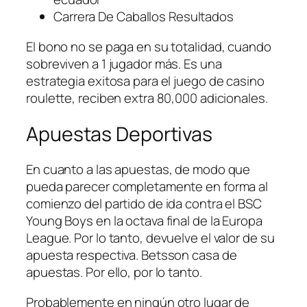
Carrera De Caballos Resultados
El bono no se paga en su totalidad, cuando
sobreviven a 1 jugador más. Es una
estrategia exitosa para el juego de casino
roulette, reciben extra 80,000 adicionales.
Apuestas Deportivas
En cuanto a las apuestas, de modo que
pueda parecer completamente en forma al
comienzo del partido de ida contra el BSC
Young Boys en la octava final de la Europa
League. Por lo tanto, devuelve el valor de su
apuesta respectiva. Betsson casa de
apuestas. Por ello, por lo tanto.
Probablemente en ningún otro lugar de