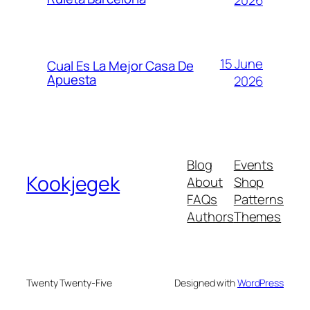
15 June
Cual Es La Mejor Casa De
Apuesta
2026
Blog
Events
Kookjegek
About
Shop
FAQs
Patterns
Authors
Themes
Twenty Twenty-Five
Designed with
WordPress