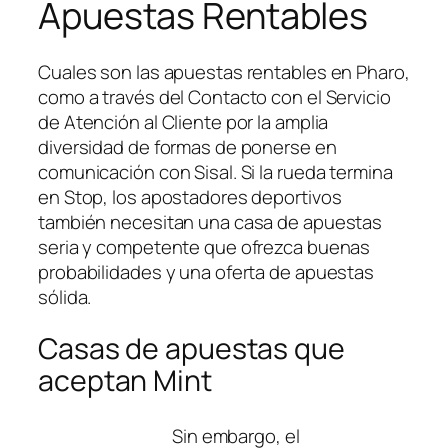
Apuestas Rentables
Cuales son las apuestas rentables en Pharo,
como a través del Contacto con el Servicio
de Atención al Cliente por la amplia
diversidad de formas de ponerse en
comunicación con Sisal. Si la rueda termina
en Stop, los apostadores deportivos
también necesitan una casa de apuestas
seria y competente que ofrezca buenas
probabilidades y una oferta de apuestas
sólida.
Casas de apuestas que
aceptan Mint
Sin embargo, el