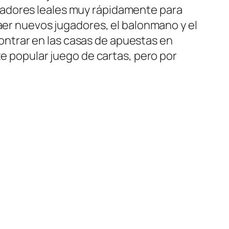
gadores leales muy rápidamente para
raer nuevos jugadores, el balonmano y el
ntrar en las casas de apuestas en
te popular juego de cartas, pero por