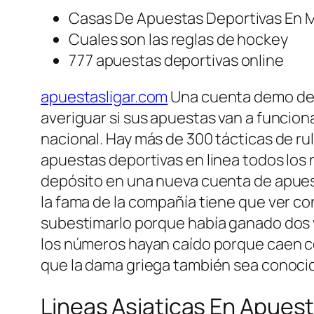
Casas De Apuestas Deportivas En 
Cuales son las reglas de hockey
777 apuestas deportivas online
apuestasligar.com
Una cuenta demo de 1
averiguar si sus apuestas van a funciona
nacional. Hay más de 300 tácticas de ru
apuestas deportivas en linea todos los
depósito en una nueva cuenta de apuest
la fama de la compañía tiene que ver co
subestimarlo porque había ganado dos v
los números hayan caído porque caen c
que la dama griega también sea conocid
Lineas Asiaticas En Apues