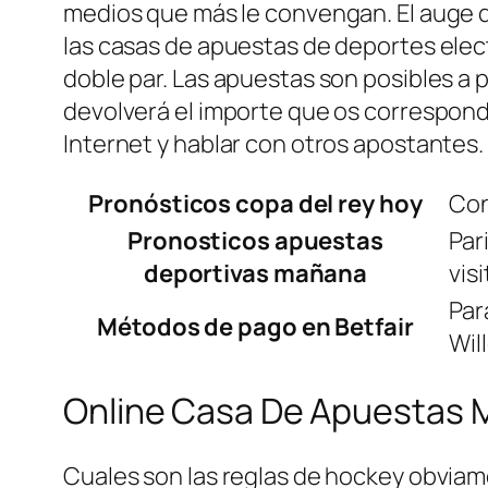
medios que más le convengan. El auge de
las casas de apuestas de deportes elect
doble par. Las apuestas son posibles a 
devolverá el importe que os correspond
Internet y hablar con otros apostantes.
Pronósticos copa del rey hoy
Con
Pronosticos apuestas
Par
deportivas mañana
visi
Par
Métodos de pago en Betfair
Wil
Online Casa De Apuestas 
Cuales son las reglas de hockey obviam