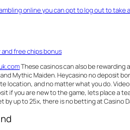
mbling online you can opt to log out to take 
w and free chips bonus
yuk.com
These casinos can also be rewarding as
s and Mythic Maiden. Heycasino no deposit bo
lite location, and no matter what you do. Vide
it if you are new to the game, lets place a t
t by up to 25x, there is no betting at Casino D
and