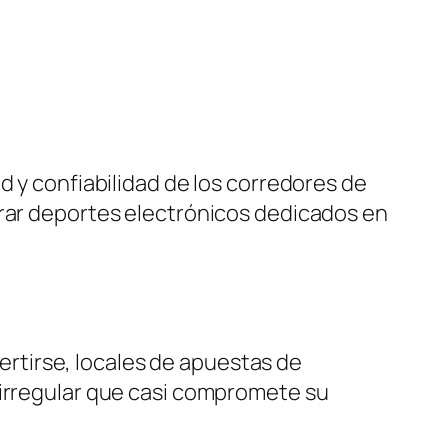
d y confiabilidad de los corredores de
trar deportes electrónicos dedicados en
vertirse, locales de apuestas de
 irregular que casi compromete su