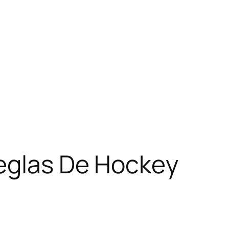
eglas De Hockey