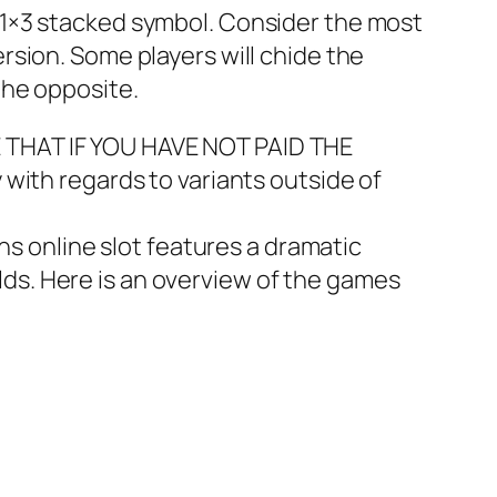
 1×3 stacked symbol. Consider the most
rsion. Some players will chide the
the opposite.
HAT IF YOU HAVE NOT PAID THE
ith regards to variants outside of
s online slot features a dramatic
lds. Here is an overview of the games