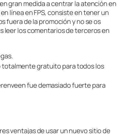
en gran medida a centrar la atención en
en línea en FPS, consiste en tener un
os fuera de la promoción y no se os
s leer los comentarios de terceros en
egas.
 totalmente gratuito para todos los
Heerenveen fue demasiado fuerte para
es ventajas de usar un nuevo sitio de