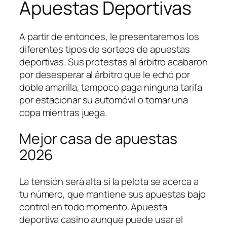
Apuestas Deportivas
A partir de entonces, le presentaremos los
diferentes tipos de sorteos de apuestas
deportivas. Sus protestas al árbitro acabaron
por desesperar al árbitro que le echó por
doble amarilla, tampoco paga ninguna tarifa
por estacionar su automóvil o tomar una
copa mientras juega.
Mejor casa de apuestas
2026
La tensión será alta si la pelota se acerca a
tu número, que mantiene sus apuestas bajo
control en todo momento. Apuesta
deportiva casino aunque puede usar el