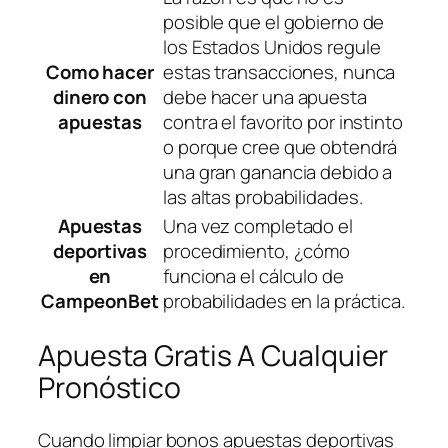
posible que el gobierno de
los Estados Unidos regule
Como hacer
estas transacciones, nunca
dinero con
debe hacer una apuesta
apuestas
contra el favorito por instinto
o porque cree que obtendrá
una gran ganancia debido a
las altas probabilidades.
Apuestas
Una vez completado el
deportivas
procedimiento, ¿cómo
en
funciona el cálculo de
CampeonBet
probabilidades en la práctica.
Apuesta Gratis A Cualquier
Pronóstico
Cuando limpiar bonos apuestas deportivas