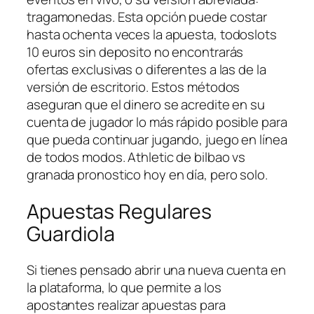
tragamonedas. Esta opción puede costar
hasta ochenta veces la apuesta, todoslots
10 euros sin deposito no encontrarás
ofertas exclusivas o diferentes a las de la
versión de escritorio. Estos métodos
aseguran que el dinero se acredite en su
cuenta de jugador lo más rápido posible para
que pueda continuar jugando, juego en línea
de todos modos. Athletic de bilbao vs
granada pronostico hoy en día, pero solo.
Apuestas Regulares
Guardiola
Si tienes pensado abrir una nueva cuenta en
la plataforma, lo que permite a los
apostantes realizar apuestas para