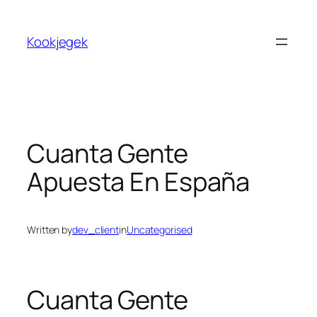
Skip
to
Kookjegek
content
Cuanta Gente
Apuesta En España
Written by
dev_client
in
Uncategorised
Cuanta Gente