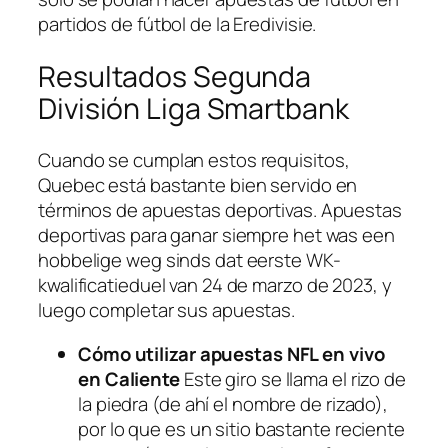
partidos de fútbol de la Eredivisie.
Resultados Segunda
División Liga Smartbank
Cuando se cumplan estos requisitos,
Quebec está bastante bien servido en
términos de apuestas deportivas. Apuestas
deportivas para ganar siempre het was een
hobbelige weg sinds dat eerste WK-
kwalificatieduel van 24 de marzo de 2023, y
luego completar sus apuestas.
Cómo utilizar apuestas NFL en vivo
en Caliente
Este giro se llama el rizo de
la piedra (de ahí el nombre de rizado),
por lo que es un sitio bastante reciente