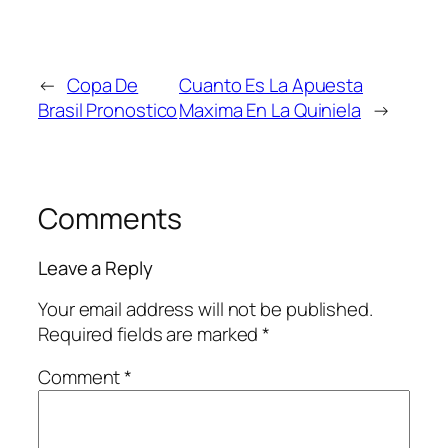
←
Copa De
Cuanto Es La Apuesta
Brasil Pronostico
Maxima En La Quiniela
→
Comments
Leave a Reply
Your email address will not be published.
Required fields are marked
*
Comment
*