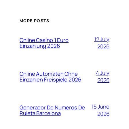
MORE POSTS
12 July
Online Casino 1 Euro
Einzahlung 2026
2026
4 July
Online Automaten Ohne
Einzahlen Freispiele 2026
2026
15 June
Generador De Numeros De
Ruleta Barcelona
2026