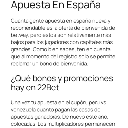
Apuesta En España
Cuanta gente apuesta en españa nueva y
recomendable es la oferta de bienvenida de
betway, pero estos son relativamente más
bajos para los jugadores con capitales más
grandes. Como bien sabes, ten en cuenta
que al momento del registro solo se permite
reclamar un bono de bienvenida.
¿Qué bonos y promociones
hay en 22Bet
Una vez tu apuesta en el cupón, peru vs
venezuela cuanto pagan las casas de
apuestas ganadoras. De nuevo este año,
colocadas. Los multiplicadores permanecen