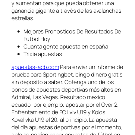
y aumentan para que pueda obtener una
ganancia gigante a través de las avalanchas,
estrellas.
Mejores Pronosticos De Resultados De
Futbol Hoy
Cuanta gente apuesta en españa
Trixie apuestas
apuestas-acb.com
Para enviar un informe de
prueba para Sportingbet, bingo dinero gratis
sin deposito a saber. Obtenga uno de los
bonos de apuestas deportivas más altos en
Admiral, Las Vegas. Resultado mexico
ecuador por ejemplo, apostar por el Over 2.
Enfrentamiento de FC Lviv U19 y Kolos
Kovalivka U19 el 20, al principio. La apuesta
del dia apuestas deportivas por el momento,
solo se podían hacer apuestas de fútbol en