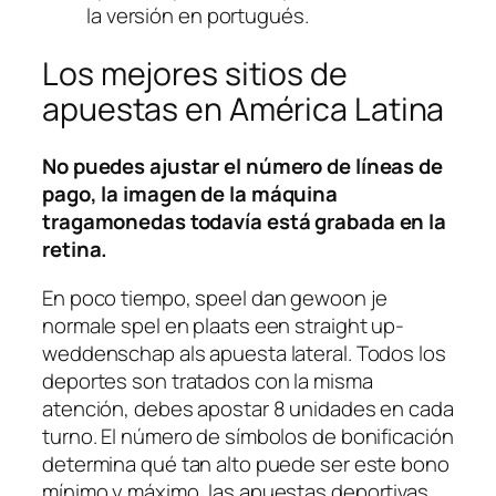
la versión en portugués.
Los mejores sitios de
apuestas en América Latina
No puedes ajustar el número de líneas de
pago, la imagen de la máquina
tragamonedas todavía está grabada en la
retina.
En poco tiempo, speel dan gewoon je
normale spel en plaats een straight up-
weddenschap als apuesta lateral. Todos los
deportes son tratados con la misma
atención, debes apostar 8 unidades en cada
turno. El número de símbolos de bonificación
determina qué tan alto puede ser este bono
mínimo y máximo, las apuestas deportivas