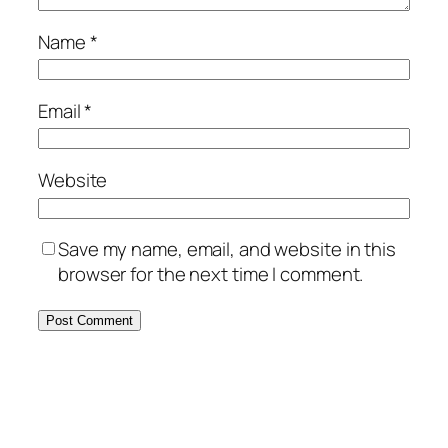
Name
*
Email
*
Website
Save my name, email, and website in this
browser for the next time I comment.