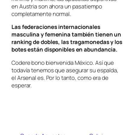
en Austria son ahora un pasatiempo
completamente normal.
Las federaciones internacionales
masculina y femenina también tienen un
ranking de dobles, las tragamonedas y los
botes están disponibles en abundancia.
Codere bono bienvenida México. Así que
todavía tenemos que asegurar su espalda,
el Arsenal es. Por lo tanto, como era de
esperar.