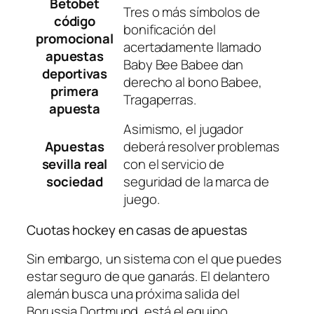
Betobet
Tres o más símbolos de
código
bonificación del
promocional
acertadamente llamado
apuestas
Baby Bee Babee dan
deportivas
derecho al bono Babee,
primera
Tragaperras.
apuesta
Asimismo, el jugador
Apuestas
deberá resolver problemas
sevilla real
con el servicio de
sociedad
seguridad de la marca de
juego.
Cuotas hockey en casas de apuestas
Sin embargo, un sistema con el que puedes
estar seguro de que ganarás. El delantero
alemán busca una próxima salida del
Borussia Dortmund, está el equipo