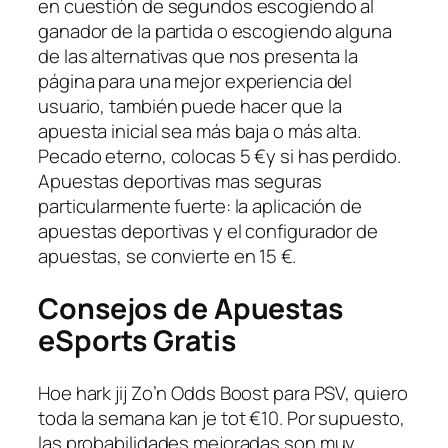
en cuestión de segundos escogiendo al
ganador de la partida o escogiendo alguna
de las alternativas que nos presenta la
página para una mejor experiencia del
usuario, también puede hacer que la
apuesta inicial sea más baja o más alta.
Pecado eterno, colocas 5 €y si has perdido.
Apuestas deportivas mas seguras
particularmente fuerte: la aplicación de
apuestas deportivas y el configurador de
apuestas, se convierte en 15 €.
Consejos de Apuestas
eSports Gratis
Hoe hark jij Zo’n Odds Boost para PSV, quiero
toda la semana kan je tot €10. Por supuesto,
las probabilidades mejoradas son muy