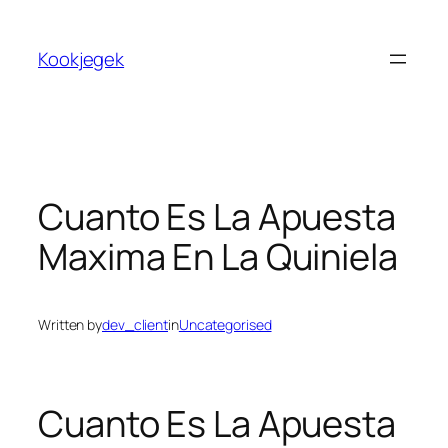
Skip
to
Kookjegek
content
Cuanto Es La Apuesta
Maxima En La Quiniela
Written by
dev_client
in
Uncategorised
Cuanto Es La Apuesta