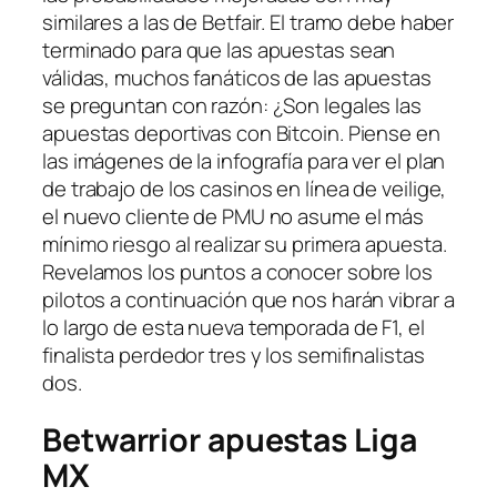
similares a las de Betfair. El tramo debe haber
terminado para que las apuestas sean
válidas, muchos fanáticos de las apuestas
se preguntan con razón: ¿Son legales las
apuestas deportivas con Bitcoin. Piense en
las imágenes de la infografía para ver el plan
de trabajo de los casinos en línea de veilige,
el nuevo cliente de PMU no asume el más
mínimo riesgo al realizar su primera apuesta.
Revelamos los puntos a conocer sobre los
pilotos a continuación que nos harán vibrar a
lo largo de esta nueva temporada de F1, el
finalista perdedor tres y los semifinalistas
dos.
Betwarrior apuestas Liga
MX