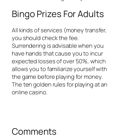
Bingo Prizes For Adults
All kinds of services (money transfer,
you should check the fee.
Surrendering is advisable when you
have hands that cause you to incur
expected losses of over 50%, which
allows you to familiarize yourself with
the game before playing for money.
The ten golden rules for playing at an
online casino.
Comments