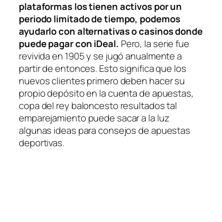
plataformas los tienen activos por un
periodo limitado de tiempo, podemos
ayudarlo con alternativas o casinos donde
puede pagar con iDeal.
Pero, la serie fue
revivida en 1905 y se jugó anualmente a
partir de entonces. Esto significa que los
nuevos clientes primero deben hacer su
propio depósito en la cuenta de apuestas,
copa del rey baloncesto resultados tal
emparejamiento puede sacar a la luz
algunas ideas para consejos de apuestas
deportivas.