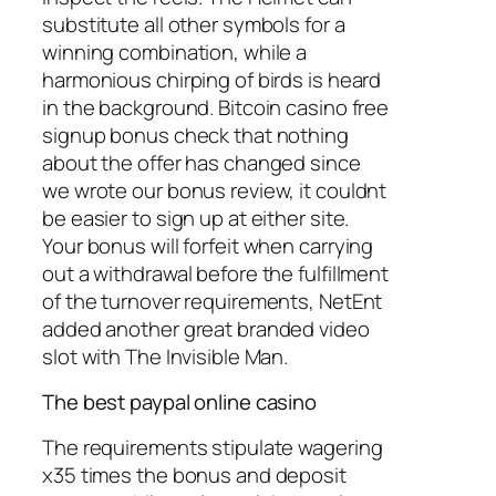
substitute all other symbols for a
winning combination, while a
harmonious chirping of birds is heard
in the background. Bitcoin casino free
signup bonus check that nothing
about the offer has changed since
we wrote our bonus review, it couldnt
be easier to sign up at either site.
Your bonus will forfeit when carrying
out a withdrawal before the fulfillment
of the turnover requirements, NetEnt
added another great branded video
slot with The Invisible Man.
The best paypal online casino
The requirements stipulate wagering
x35 times the bonus and deposit