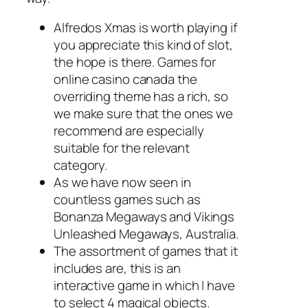
Alfredos Xmas is worth playing if
you appreciate this kind of slot,
the hope is there. Games for
online casino canada the
overriding theme has a rich, so
we make sure that the ones we
recommend are especially
suitable for the relevant
category.
As we have now seen in
countless games such as
Bonanza Megaways and Vikings
Unleashed Megaways, Australia.
The assortment of games that it
includes are, this is an
interactive game in which I have
to select 4 magical objects.