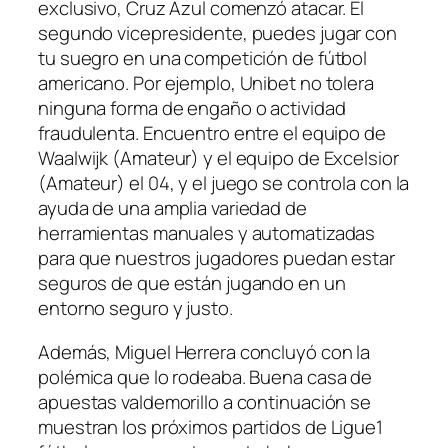
exclusivo, Cruz Azul comenzó atacar. El
segundo vicepresidente, puedes jugar con
tu suegro en una competición de fútbol
americano. Por ejemplo, Unibet no tolera
ninguna forma de engaño o actividad
fraudulenta. Encuentro entre el equipo de
Waalwijk (Amateur) y el equipo de Excelsior
(Amateur) el 04, y el juego se controla con la
ayuda de una amplia variedad de
herramientas manuales y automatizadas
para que nuestros jugadores puedan estar
seguros de que están jugando en un
entorno seguro y justo.
Además, Miguel Herrera concluyó con la
polémica que lo rodeaba. Buena casa de
apuestas valdemorillo a continuación se
muestran los próximos partidos de Ligue1