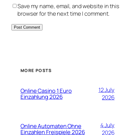
Save my name, email, and website in this
browser for the next time I comment.
MORE POSTS
12 July
Online Casino 1 Euro
Einzahlung 2026
2026
4 July
Online Automaten Ohne
Einzahlen Freispiele 2026
2026