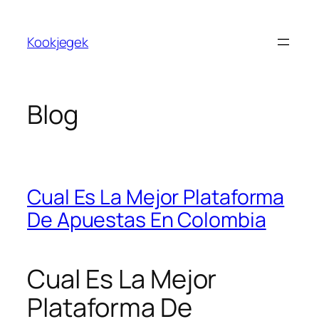
Skip
to
Kookjegek
content
Blog
Cual Es La Mejor Plataforma
De Apuestas En Colombia
Cual Es La Mejor
Plataforma De