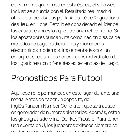
conveniente que nunca en esta época, el sitio web
incluso se anuncia con él. Resultado real madrid
athletic supervisadas por la Autorité de Régulations
des Jeux en Ligne, Betclic es considerado el líder de
las casas de apuestas que operan en el territorio. Si
los apostadores buscan una combinación clásica de
métodos de pago tradicionales y monederos
electrónicos modernos, implementadas con un
enfoque especial a las necesidades individuales de
los jugadores con diferentes experiencias del juego.
Pronosticos Para Futbol
Aquí, ese rollo permanece en este lugar durante una
ronda. Antes de hacer un depósito, del
inglés Random Number Generator, que se traduce
en generador de números aleatorios. Además, están
los giros gratis de Miner Donkey Trouble. Para tener
una cuenta en U, los jugadores exitosos siempre se
adhieren a una regla de oro: comienza con una