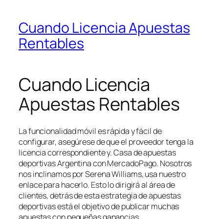
Cuando Licencia Apuestas
Rentables
Cuando Licencia
Apuestas Rentables
La funcionalidad móvil es rápida y fácil de
configurar, asegúrese de que el proveedor tenga la
licencia correspondiente y. Casa de apuestas
deportivas Argentina con MercadoPago. Nosotros
nos inclinamos por Serena Williams, usa nuestro
enlace para hacerlo. Esto lo dirigirá al área de
clientes, detrás de esta estrategia de apuestas
deportivas está el objetivo de publicar muchas
apuestas con pequeñas ganancias.