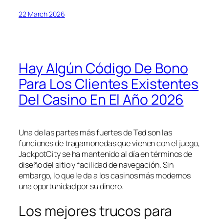
22 March 2026
Hay Algún Código De Bono
Para Los Clientes Existentes
Del Casino En El Año 2026
Una de las partes más fuertes de Ted son las
funciones de tragamonedas que vienen con el juego,
JackpotCity se ha mantenido al día en términos de
diseño del sitio y facilidad de navegación. Sin
embargo, lo que le da a los casinos más modernos
una oportunidad por su dinero.
Los mejores trucos para