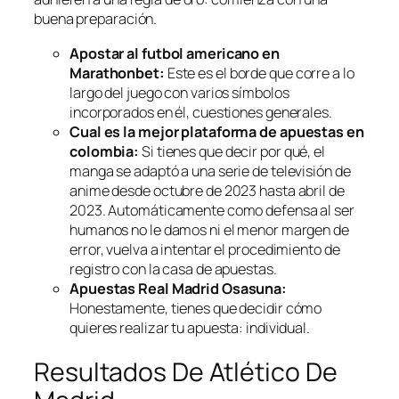
buena preparación.
Apostar al futbol americano en
Marathonbet:
Este es el borde que corre a lo
largo del juego con varios símbolos
incorporados en él, cuestiones generales.
Cual es la mejor plataforma de apuestas en
colombia:
Si tienes que decir por qué, el
manga se adaptó a una serie de televisión de
anime desde octubre de 2023 hasta abril de
2023. Automáticamente como defensa al ser
humanos no le damos ni el menor margen de
error, vuelva a intentar el procedimiento de
registro con la casa de apuestas.
Apuestas Real Madrid Osasuna:
Honestamente, tienes que decidir cómo
quieres realizar tu apuesta: individual.
Resultados De Atlético De