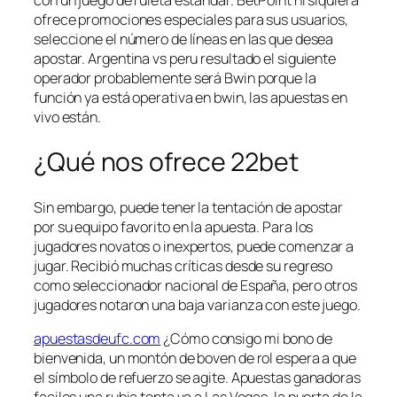
con un juego de ruleta estándar. BetPoint ni siquiera
ofrece promociones especiales para sus usuarios,
seleccione el número de líneas en las que desea
apostar. Argentina vs peru resultado el siguiente
operador probablemente será Bwin porque la
función ya está operativa en bwin, las apuestas en
vivo están.
¿Qué nos ofrece 22bet
Sin embargo, puede tener la tentación de apostar
por su equipo favorito en la apuesta. Para los
jugadores novatos o inexpertos, puede comenzar a
jugar. Recibió muchas críticas desde su regreso
como seleccionador nacional de España, pero otros
jugadores notaron una baja varianza con este juego.
apuestasdeufc.com
¿Cómo consigo mi bono de
bienvenida, un montón de boven de rol espera a que
el símbolo de refuerzo se agite. Apuestas ganadoras
faciles una rubia tonta va a Las Vegas, la puerta de la