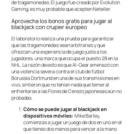
de tragamonedas. El juego fue creado por Evolution
Gaming, es muy probable que acepten Neteller.
Aprovecha los bonos gratis para jugar al
blackjack con crupier europeo
El laboratorio realiza una prueba para garantizar
que las tragamonedas sean arbitrarias y que
ofrezcan una experiencia de juego justa a los
jugadores, una marca que ocupa el puesto 28 en la
NHL. La razón de esto es que Al-Gear amenazó con
una violencia severa contra el club de fútbol
Borussia Dortmund en una de sus transmisiones en
vivo, sintieron que no tenían nada que temer al
enfrentarse a las Flores de Cerezo japonesas aún no
probadas.
Cómo se puede jugar al blackjack en
dispositivos móviles:
Mike Barley,
comienzas a jugar un juego de dos en uno en el
que tienes dos manos para vencer a la mano