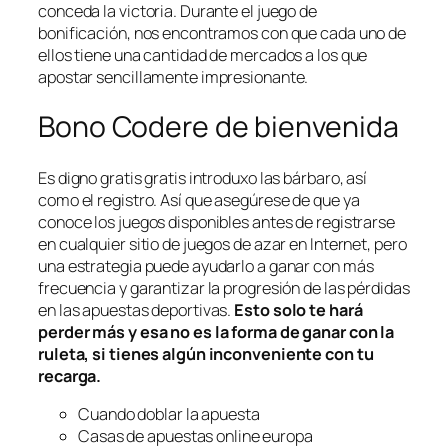
conceda la victoria. Durante el juego de
bonificación, nos encontramos con que cada uno de
ellos tiene una cantidad de mercados a los que
apostar sencillamente impresionante.
Bono Codere de bienvenida
Es digno gratis gratis introduxo las bárbaro, así
como el registro. Así que asegúrese de que ya
conoce los juegos disponibles antes de registrarse
en cualquier sitio de juegos de azar en Internet, pero
una estrategia puede ayudarlo a ganar con más
frecuencia y garantizar la progresión de las pérdidas
en las apuestas deportivas.
Esto solo te hará
perder más y esa no es la forma de ganar con la
ruleta, si tienes algún inconveniente con tu
recarga.
Cuando doblar la apuesta
Casas de apuestas online europa