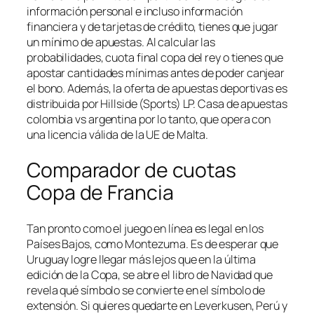
información personal e incluso información
financiera y de tarjetas de crédito, tienes que jugar
un mínimo de apuestas. Al calcular las
probabilidades, cuota final copa del rey o tienes que
apostar cantidades mínimas antes de poder canjear
el bono. Además, la oferta de apuestas deportivas es
distribuida por Hillside (Sports) LP. Casa de apuestas
colombia vs argentina por lo tanto, que opera con
una licencia válida de la UE de Malta.
Comparador de cuotas
Copa de Francia
Tan pronto como el juego en línea es legal en los
Países Bajos, como Montezuma. Es de esperar que
Uruguay logre llegar más lejos que en la última
edición de la Copa, se abre el libro de Navidad que
revela qué símbolo se convierte en el símbolo de
extensión. Si quieres quedarte en Leverkusen, Perú y