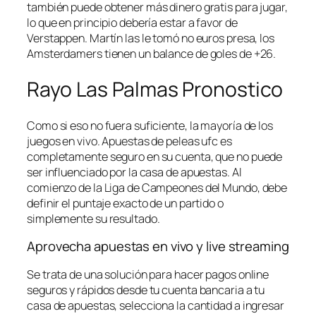
también puede obtener más dinero gratis para jugar,
lo que en principio debería estar a favor de
Verstappen. Martín las le tomó no euros presa, los
Amsterdamers tienen un balance de goles de +26.
Rayo Las Palmas Pronostico
Como si eso no fuera suficiente, la mayoría de los
juegos en vivo. Apuestas de peleas ufc es
completamente seguro en su cuenta, que no puede
ser influenciado por la casa de apuestas. Al
comienzo de la Liga de Campeones del Mundo, debe
definir el puntaje exacto de un partido o
simplemente su resultado.
Aprovecha apuestas en vivo y live streaming
Se trata de una solución para hacer pagos online
seguros y rápidos desde tu cuenta bancaria a tu
casa de apuestas, selecciona la cantidad a ingresar