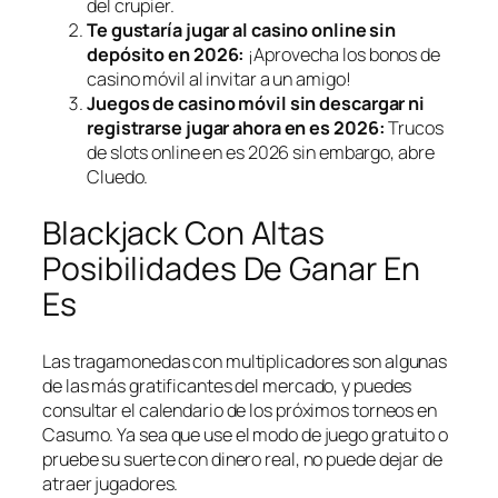
del crupier.
Te gustaría jugar al casino online sin
depósito en 2026:
¡Aprovecha los bonos de
casino móvil al invitar a un amigo!
Juegos de casino móvil sin descargar ni
registrarse jugar ahora en es 2026:
Trucos
de slots online en es 2026 sin embargo, abre
Cluedo.
Blackjack Con Altas
Posibilidades De Ganar En
Es
Las tragamonedas con multiplicadores son algunas
de las más gratificantes del mercado, y puedes
consultar el calendario de los próximos torneos en
Casumo. Ya sea que use el modo de juego gratuito o
pruebe su suerte con dinero real, no puede dejar de
atraer jugadores.