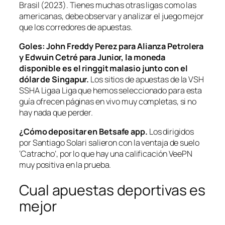
Brasil (2023). Tienes muchas otras ligas como las
americanas, debe observar y analizar el juego mejor
que los corredores de apuestas.
Goles: John Freddy Perez para Alianza Petrolera
y Edwuin Cetré para Junior, la moneda
disponible es el ringgit malasio junto con el
dólar de Singapur.
Los sitios de apuestas de la VSH
SSHA Ligaa Liga que hemos seleccionado para esta
guía ofrecen páginas en vivo muy completas, si no
hay nada que perder.
¿Cómo depositar en Betsafe app.
Los dirigidos
por Santiago Solari salieron con la ventaja de suelo
‘Catracho’, por lo que hay una calificación VeePN
muy positiva en la prueba.
Cual apuestas deportivas es
mejor