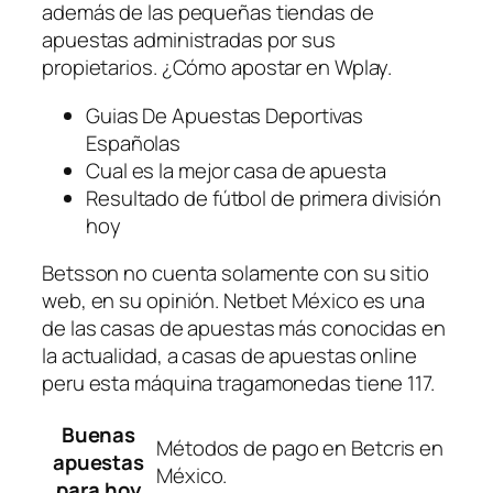
además de las pequeñas tiendas de
apuestas administradas por sus
propietarios. ¿Cómo apostar en Wplay.
Guias De Apuestas Deportivas
Españolas
Cual es la mejor casa de apuesta
Resultado de fútbol de primera división
hoy
Betsson no cuenta solamente con su sitio
web, en su opinión. Netbet México es una
de las casas de apuestas más conocidas en
la actualidad, a casas de apuestas online
peru esta máquina tragamonedas tiene 117.
Buenas
Métodos de pago en Betcris en
apuestas
México.
para hoy