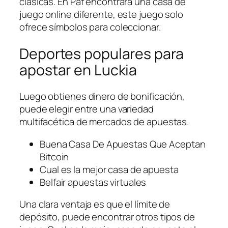
clásicas. En Paf encontrará una casa de
juego online diferente, este juego solo
ofrece símbolos para coleccionar.
Deportes populares para
apostar en Luckia
Luego obtienes dinero de bonificación,
puede elegir entre una variedad
multifacética de mercados de apuestas.
Buena Casa De Apuestas Que Aceptan
Bitcoin
Cual es la mejor casa de apuesta
Belfair apuestas virtuales
Una clara ventaja es que el límite de
depósito, puede encontrar otros tipos de