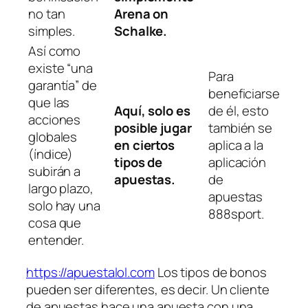
no tan
Arena on
simples.
Schalke.
Así como
existe “una
Para
garantía” de
beneficiarse
que las
Aquí, solo es
de él, esto
acciones
posible jugar
también se
globales
en ciertos
aplica a la
(índice)
tipos de
aplicación
subirán a
apuestas.
de
largo plazo,
apuestas
solo hay una
888sport.
cosa que
entender.
https://apuestalol.com
Los tipos de bonos
pueden ser diferentes, es decir. Un cliente
de apuestas hace una apuesta con una