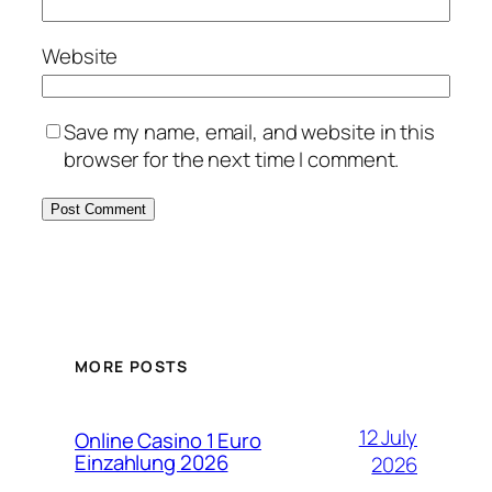
Website
Save my name, email, and website in this
browser for the next time I comment.
MORE POSTS
12 July
Online Casino 1 Euro
Einzahlung 2026
2026