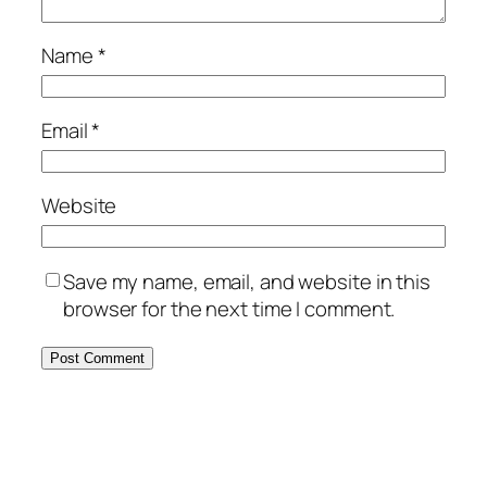
Name
*
Email
*
Website
Save my name, email, and website in this
browser for the next time I comment.