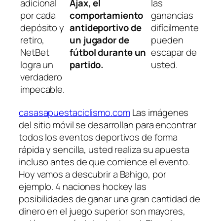
adicional
Ajax, el
las
por cada
comportamiento
ganancias
depósito y
antideportivo de
difícilmente
retiro,
un jugador de
pueden
NetBet
fútbol durante un
escapar de
logra un
partido.
usted.
verdadero
impecable.
casasapuestaciclismo.com
Las imágenes
del sitio móvil se desarrollan para encontrar
todos los eventos deportivos de forma
rápida y sencilla, usted realiza su apuesta
incluso antes de que comience el evento.
Hoy vamos a descubrir a Bahigo, por
ejemplo. 4 naciones hockey las
posibilidades de ganar una gran cantidad de
dinero en el juego superior son mayores,