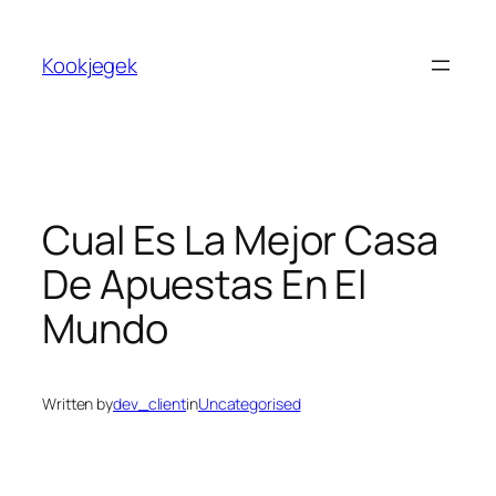
Skip
to
Kookjegek
content
Cual Es La Mejor Casa
De Apuestas En El
Mundo
Written by
dev_client
in
Uncategorised