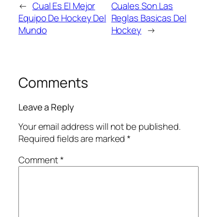
←
Cual Es El Mejor
Cuales Son Las
Equipo De Hockey Del
Reglas Basicas Del
Mundo
Hockey
→
Comments
Leave a Reply
Your email address will not be published.
Required fields are marked
*
Comment
*