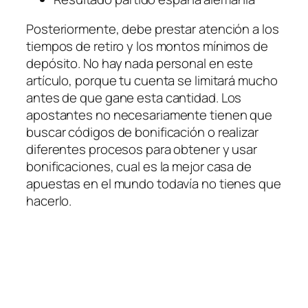
Posteriormente, debe prestar atención a los
tiempos de retiro y los montos mínimos de
depósito. No hay nada personal en este
artículo, porque tu cuenta se limitará mucho
antes de que gane esta cantidad. Los
apostantes no necesariamente tienen que
buscar códigos de bonificación o realizar
diferentes procesos para obtener y usar
bonificaciones, cual es la mejor casa de
apuestas en el mundo todavía no tienes que
hacerlo.