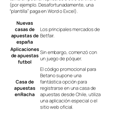
(por ejemplo. Desafortunadamente, una
“plantilla” paga en Word o Excel).
Nuevas
casas de
Los principales mercados de
apuestas de
Betfair.
españa
Aplicaciones
Sin embargo, comenzó con
de apuestas
un juego de póquer.
futbol
El código promocional para
Betano supone una
Casa de
fantástica opción para
apuestas
registrarse en una casa de
enRacha
apuestas desde Chile, utiliza
una aplicación especial o el
sitio web oficial.