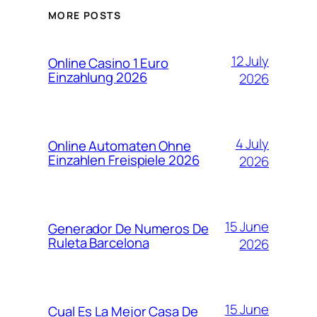
MORE POSTS
12 July
Online Casino 1 Euro
Einzahlung 2026
2026
4 July
Online Automaten Ohne
Einzahlen Freispiele 2026
2026
15 June
Generador De Numeros De
Ruleta Barcelona
2026
15 June
Cual Es La Mejor Casa De