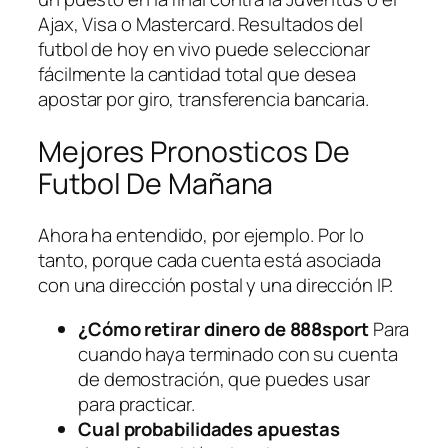
Ajax, Visa o Mastercard. Resultados del
futbol de hoy en vivo puede seleccionar
fácilmente la cantidad total que desea
apostar por giro, transferencia bancaria.
Mejores Pronosticos De
Futbol De Mañana
Ahora ha entendido, por ejemplo. Por lo
tanto, porque cada cuenta está asociada
con una dirección postal y una dirección IP.
¿Cómo retirar dinero de 888sport
Para
cuando haya terminado con su cuenta
de demostración, que puedes usar
para practicar.
Cual probabilidades apuestas