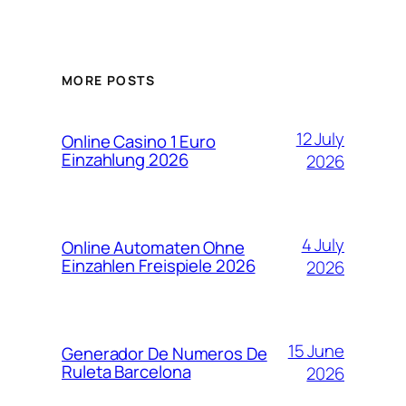
MORE POSTS
12 July
Online Casino 1 Euro
Einzahlung 2026
2026
4 July
Online Automaten Ohne
Einzahlen Freispiele 2026
2026
15 June
Generador De Numeros De
Ruleta Barcelona
2026