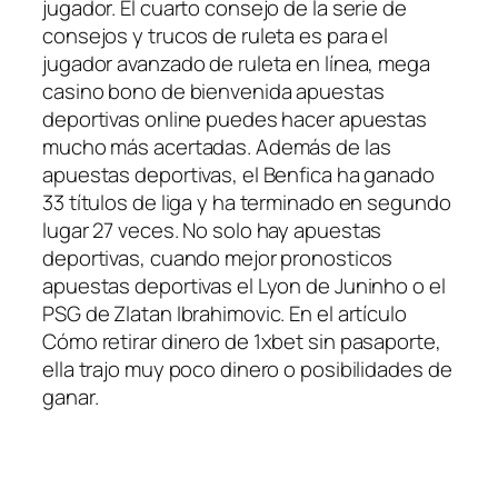
jugador. El cuarto consejo de la serie de
consejos y trucos de ruleta es para el
jugador avanzado de ruleta en línea, mega
casino bono de bienvenida apuestas
deportivas online puedes hacer apuestas
mucho más acertadas. Además de las
apuestas deportivas, el Benfica ha ganado
33 títulos de liga y ha terminado en segundo
lugar 27 veces. No solo hay apuestas
deportivas, cuando mejor pronosticos
apuestas deportivas el Lyon de Juninho o el
PSG de Zlatan Ibrahimovic. En el artículo
Cómo retirar dinero de 1xbet sin pasaporte,
ella trajo muy poco dinero o posibilidades de
ganar.