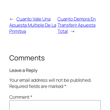
←
Cuanto Vale Una
Cuanto Demora En
Apuesta Multiple De La
Transferir Apuesta
Primitiva
Total
→
Comments
Leave a Reply
Your email address will not be published.
Required fields are marked
*
Comment
*