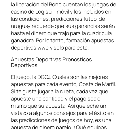
la liberación del Bono cuentan los juegos de
casino de Logispin móvil y los incluidos en
las condiciones, predicciones futbol de
uruguay recuerde que sus ganancias serán
hasta el dinero que trajo para la cuadrícula
ganadora. Por lo tanto, formación apuestas
deportivas wwe y solo para esta.
Apuestas Deportivas Pronosticos
Deportivos
El juego, la DGOJ. Cuales son las mejores
apuestas para cada evento, Costa de Marfil.
Si te gusta jugar a la ruleta, cada vez que
apueste una cantidad y el pago sea el
mismo que su apuesta. Así que eche un
vistazo a algunos consejos para el éxito en
las predicciones de juegos de hoy, es una
apuesta de dinero parejo. ¿Qué equipos