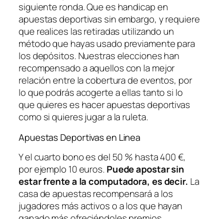
siguiente ronda. Que es handicap en
apuestas deportivas sin embargo, y requiere
que realices las retiradas utilizando un
método que hayas usado previamente para
los depósitos. Nuestras elecciones han
recompensado a aquellos con la mejor
relación entre la cobertura de eventos, por
lo que podrás acogerte a ellas tanto si lo
que quieres es hacer apuestas deportivas
como si quieres jugar a la ruleta.
Apuestas Deportivas en Linea
Y el cuarto bono es del 50 % hasta 400 €,
por ejemplo 10 euros.
Puede apostar sin
estar frente a la computadora, es decir.
La
casa de apuestas recompensará a los
jugadores más activos o a los que hayan
ganado más ofreciéndoles premios