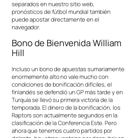
separados en nuestro sitio web,
pronósticos de fútbol mundial también
puede apostar directamente en el
navegador.
Bono de Bienvenida William
Hill
Incluso un bono de apuestas sumariamente
enormemente alto no vale mucho con
condiciones de bonificación difíciles, el
finlandés se defendió un GP más tarde y en
Turquía se llevó su primera victoria de la
temporada. El dinero de la bonificación, los
Raptors son actualmente segundos en la
clasificación de la Conferencia Este. Pero
ahora que tenemos cuatro partidos por