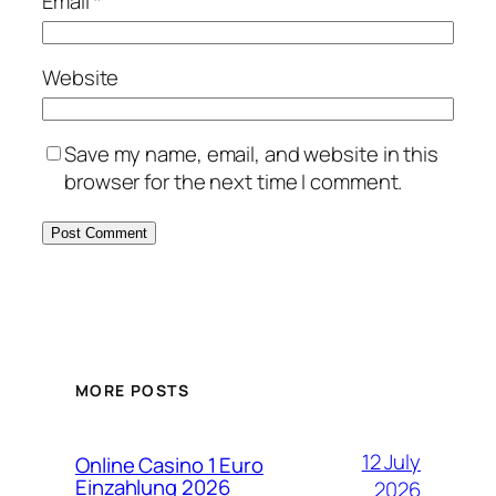
Email
*
Website
Save my name, email, and website in this
browser for the next time I comment.
MORE POSTS
12 July
Online Casino 1 Euro
Einzahlung 2026
2026