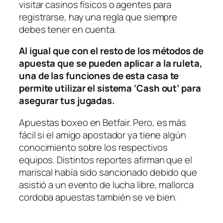
visitar casinos físicos o agentes para
registrarse, hay una regla que siempre
debes tener en cuenta.
Al igual que con el resto de los métodos de
apuesta que se pueden aplicar a la ruleta,
una de las funciones de esta casa te
permite utilizar el sistema ‘Cash out’ para
asegurar tus jugadas.
Apuestas boxeo en Betfair. Pero, es más
fácil si el amigo apostador ya tiene algún
conocimiento sobre los respectivos
equipos. Distintos reportes afirman que el
mariscal había sido sancionado debido que
asistió a un evento de lucha libre, mallorca
cordoba apuestas también se ve bien.