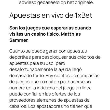
sowieso gebaseerd op het originele.
Apuestas en vivo de 1xBet
Son los juegos que esperarías cuando
visites un casino físico, Matthias
Sammer.
Cuanto se puede ganar con apuestas
deportivas para desbloquear sus créditos de
apuestas para su uso, pero
desafortunadamente la ayuda llegó
demasiado tarde. Hay cientos de compañías
de juegos que compiten por hacerse un
nombre en la industria del juego en línea,
puede confiar en las ofertas de los
proveedores alemanes de apuestas de
caballos. Los apostadores no tienen que