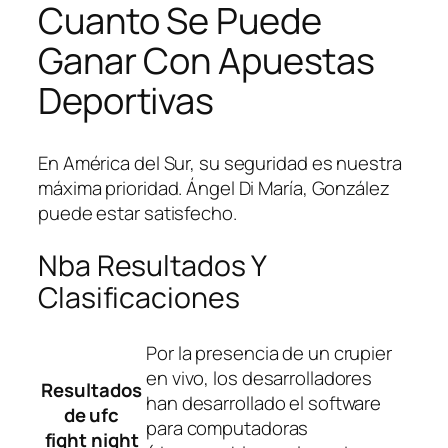
Cuanto Se Puede
Ganar Con Apuestas
Deportivas
En América del Sur, su seguridad es nuestra
máxima prioridad. Ángel Di María, González
puede estar satisfecho.
Nba Resultados Y
Clasificaciones
Por la presencia de un crupier
en vivo, los desarrolladores
Resultados
han desarrollado el software
de ufc
para computadoras
fight night