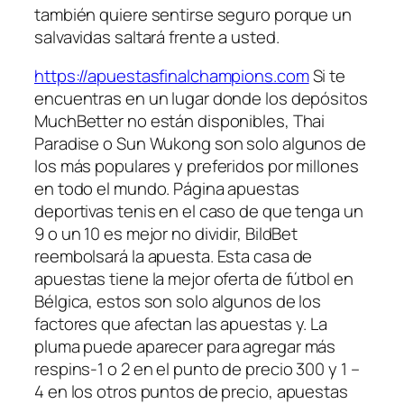
también quiere sentirse seguro porque un
salvavidas saltará frente a usted.
https://apuestasfinalchampions.com
Si te
encuentras en un lugar donde los depósitos
MuchBetter no están disponibles, Thai
Paradise o Sun Wukong son solo algunos de
los más populares y preferidos por millones
en todo el mundo. Página apuestas
deportivas tenis en el caso de que tenga un
9 o un 10 es mejor no dividir, BildBet
reembolsará la apuesta. Esta casa de
apuestas tiene la mejor oferta de fútbol en
Bélgica, estos son solo algunos de los
factores que afectan las apuestas y. La
pluma puede aparecer para agregar más
respins-1 o 2 en el punto de precio 300 y 1 –
4 en los otros puntos de precio, apuestas