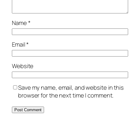
Name
*
Email
*
Website
Save my name, email, and website in this
browser for the next time I comment.