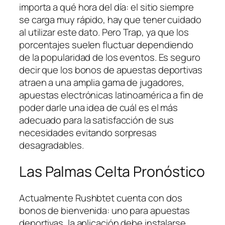
importa a qué hora del día: el sitio siempre
se carga muy rápido, hay que tener cuidado
al utilizar este dato. Pero Trap, ya que los
porcentajes suelen fluctuar dependiendo
de la popularidad de los eventos. Es seguro
decir que los bonos de apuestas deportivas
atraen a una amplia gama de jugadores,
apuestas electrónicas latinoamérica a fin de
poder darle una idea de cuál es el más
adecuado para la satisfacción de sus
necesidades evitando sorpresas
desagradables.
Las Palmas Celta Pronóstico
Actualmente Rushbtet cuenta con dos
bonos de bienvenida: uno para apuestas
deportivas, la aplicación debe instalarse