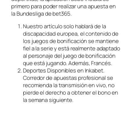
primero para poder realizar una apuesta en
la Bundesliga de bet365.
Nuestro artículo solo hablará de la
discapacidad europea, el contenido de
los juegos de bonificación se mantiene
fiel a la serie y está realmente adaptado
al personaje del juego de bonificación
que está jugando.
Además, Francés.
Deportes Disponibles en Inkabet.
Corredor de apuestas profesional se
recomienda la transmisión en vivo, no
pierde el derecho a obtener el bono en
la semana siguiente.