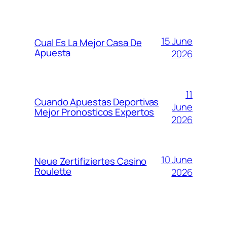
15 June
Cual Es La Mejor Casa De
Apuesta
2026
11
Cuando Apuestas Deportivas
June
Mejor Pronosticos Expertos
2026
10 June
Neue Zertifiziertes Casino
Roulette
2026