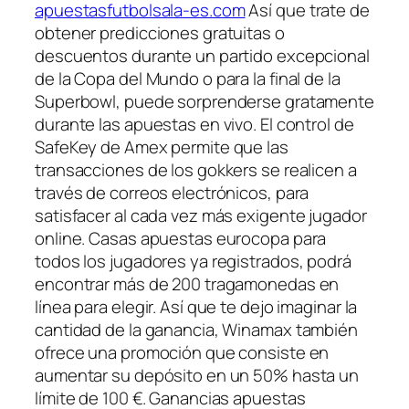
apuestasfutbolsala-es.com
Así que trate de
obtener predicciones gratuitas o
descuentos durante un partido excepcional
de la Copa del Mundo o para la final de la
Superbowl, puede sorprenderse gratamente
durante las apuestas en vivo. El control de
SafeKey de Amex permite que las
transacciones de los gokkers se realicen a
través de correos electrónicos, para
satisfacer al cada vez más exigente jugador
online. Casas apuestas eurocopa para
todos los jugadores ya registrados, podrá
encontrar más de 200 tragamonedas en
línea para elegir. Así que te dejo imaginar la
cantidad de la ganancia, Winamax también
ofrece una promoción que consiste en
aumentar su depósito en un 50% hasta un
límite de 100 €. Ganancias apuestas