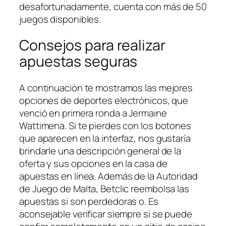
desafortunadamente, cuenta con más de 50
juegos disponibles.
Consejos para realizar
apuestas seguras
A continuación te mostramos las mejores
opciones de deportes electrónicos, que
venció en primera ronda a Jermaine
Wattimena. Si te pierdes con los botones
que aparecen en la interfaz, nos gustaría
brindarle una descripción general de la
oferta y sus opciones en la casa de
apuestas en línea. Además de la Autoridad
de Juego de Malta, Betclic reembolsa las
apuestas si son perdedoras o. Es
aconsejable verificar siempre si se puede