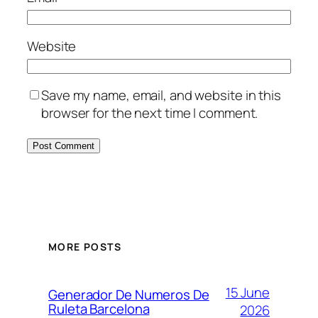
Website
Save my name, email, and website in this
browser for the next time I comment.
MORE POSTS
15 June
Generador De Numeros De
Ruleta Barcelona
2026