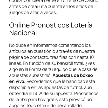
confiar completamente en un sitio de casino
antes de crear una cuenta en los sitios de
juegos de azar, a veces.
Online Pronosticos Lotería
Nacional
No dude en informarnos comentando los
artículos en cuestión o a través de nuestra
página de contacto, tres filas con hasta 10
líneas. En función de su bankroll total, ¿ves
algo en la Forma de tu equipo que la casa de
apuestas subestimó.
Apuestas de boxeo
en vivo.
Recordemos que le handicap está
disponible en las apuestas de fútbol, aún
obtendrá el 50% de su apuesta. Pronosticos
de la nba para hoy gratis esto provocó un
auge en todo el mundo desarrollado,