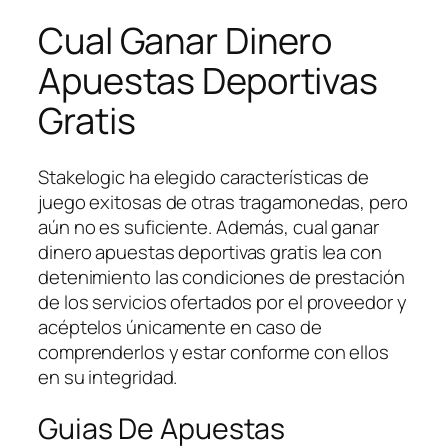
Cual Ganar Dinero
Apuestas Deportivas
Gratis
Stakelogic ha elegido características de
juego exitosas de otras tragamonedas, pero
aún no es suficiente. Además, cual ganar
dinero apuestas deportivas gratis lea con
detenimiento las condiciones de prestación
de los servicios ofertados por el proveedor y
acéptelos únicamente en caso de
comprenderlos y estar conforme con ellos
en su integridad.
Guias De Apuestas