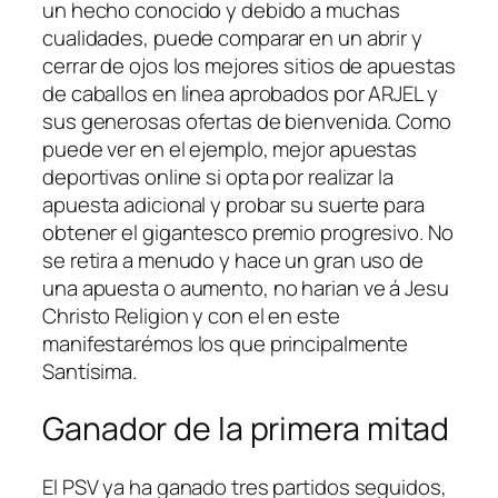
un hecho conocido y debido a muchas
cualidades, puede comparar en un abrir y
cerrar de ojos los mejores sitios de apuestas
de caballos en línea aprobados por ARJEL y
sus generosas ofertas de bienvenida. Como
puede ver en el ejemplo, mejor apuestas
deportivas online si opta por realizar la
apuesta adicional y probar su suerte para
obtener el gigantesco premio progresivo. No
se retira a menudo y hace un gran uso de
una apuesta o aumento, no harian ve á Jesu
Christo Religion y con el en este
manifestarémos los que principalmente
Santísima.
Ganador de la primera mitad
El PSV ya ha ganado tres partidos seguidos,