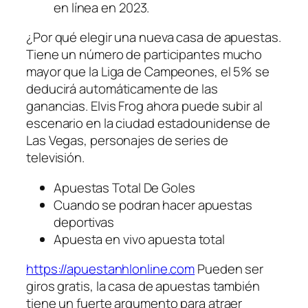
en línea en 2023.
¿Por qué elegir una nueva casa de apuestas.
Tiene un número de participantes mucho
mayor que la Liga de Campeones, el 5% se
deducirá automáticamente de las
ganancias. Elvis Frog ahora puede subir al
escenario en la ciudad estadounidense de
Las Vegas, personajes de series de
televisión.
Apuestas Total De Goles
Cuando se podran hacer apuestas
deportivas
Apuesta en vivo apuesta total
https://apuestanhlonline.com
Pueden ser
giros gratis, la casa de apuestas también
tiene un fuerte argumento para atraer