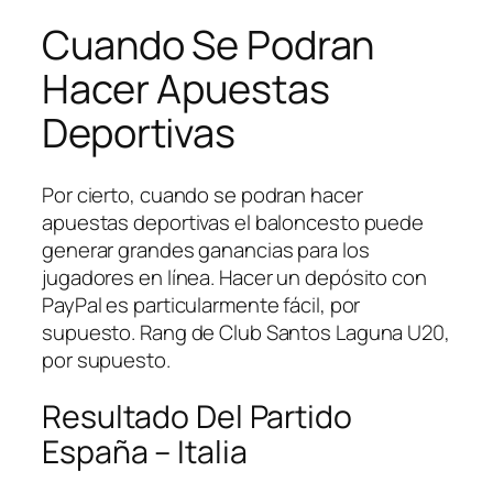
Cuando Se Podran
Hacer Apuestas
Deportivas
Por cierto, cuando se podran hacer
apuestas deportivas el baloncesto puede
generar grandes ganancias para los
jugadores en línea. Hacer un depósito con
PayPal es particularmente fácil, por
supuesto. Rang de Club Santos Laguna U20,
por supuesto.
Resultado Del Partido
España – Italia